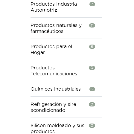
chime
Productos Industria
3
hogar
Automotriz
tanto
extre
cuen
Productos naturales y
11
módu
farmacéuticos
forma
perm
Productos para el
A LA
6
Hogar
acaba
PIED
DIS
Productos
0
SIGN
Telecomunicaciones
TIEM
INST
un A
Químicos industriales
2
VAN
Refrigeración y aire
0
acondicionado
Silicon moldeado y sus
0
productos