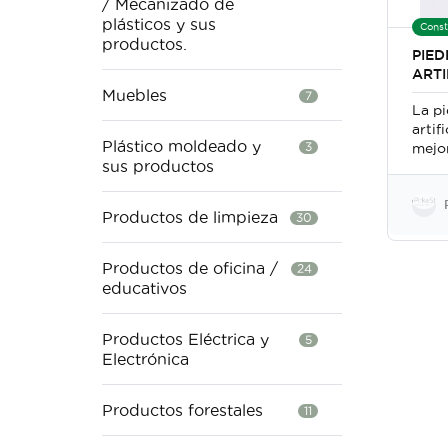
/ Mecanizado de
plásticos y sus
Const
productos.
PIED
ARTI
Muebles
7
La pi
artif
Plástico moldeado y
3
mejo
sus productos
para
EMBE
ambi
Productos de limpieza
30
diseñ
mund
DISE
Productos de oficina /
24
piedr
educativos
reve
busc
Productos Eléctrica y
de l
5
armo
Electrónica
así 
gusta
Productos forestales
11
mode
facha