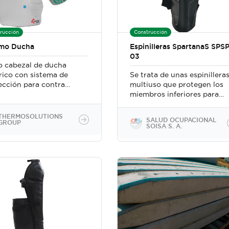
rucción
Construcción
mo Ducha
Espinilleras SpartanaS SPS
03
o cabezal de ducha
rico con sistema de
Se trata de unas espinillera
ección para contra
multiuso que protegen los
rgas eléctricas
miembros inferiores para
evitar heridas de
herramientas punzo
THERMOSOLUTIONS
SALUD OCUPACIONAL
GROUP
cortantes (ocasionadas por
SOISA S. A.
motoguadañas, chindaguas,
cuchillos y machetes),
golpes, mordeduras de
serpientes y otros. Protege
hasta la punta de los dedos
del pie.