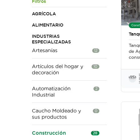
Filtros
AGRÍCOLA
ALIMENTARIO
Const
Tanq
INDUSTRIAS
ESPECIALIZADAS
Tanq
Artesanías
12
de A
cons
en ac
Artículos del hogar y
10
decoración
Automatización
2
Industrial
Caucho Moldeado y
0
sus productos
Construcción
28