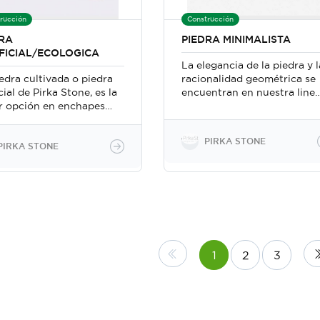
rucción
Construcción
RA
PIEDRA MINIMALISTA
FICIAL/ECOLOGICA
La elegancia de la piedra y l
edra cultivada o piedra
racionalidad geométrica se
icial de Pirka Stone, es la
encuentran en nuestra line
r opción en enchapes
Kubik. La PIEDRA
 la DECORACIÓN Y
CULTIVADA de la linea
LLECIMIENTO de los
KUBIK, con sus lineas
PIRKA STONE
entes. De tendencia en
definidas y novedosos
PIRKA STONE
o y arquitectura a nivel
diseños, permite lograr
ial, con MÁS DE 30
acabados únicos,
ÑOS DIFERENTES, la
MINIMALISTAS, MODERNO
a Pirka Stone es de los
E INNOVADORES,
stimientos más
revistiendo con GRAN
ados por los amantes
DISEÑO Y VANGUARDIA
os ambientes
nuestros ambientes, tanto
1
2
3
niosos y cálidos como
internos como externos.
también para quienes
n de lo rústico o lo
rno. Ideal para decorar
das, jardines,