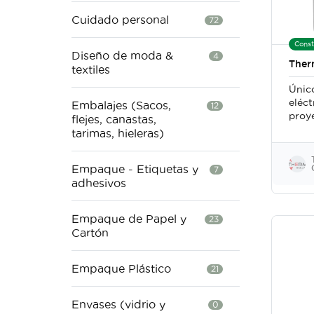
Cuidado personal
72
Const
Diseño de moda &
4
Ther
textiles
Únic
eléct
Embalajes (Sacos,
12
proy
flejes, canastas,
desca
tarimas, hieleras)
Empaque - Etiquetas y
7
adhesivos
Empaque de Papel y
23
Cartón
Empaque Plástico
21
Envases (vidrio y
0