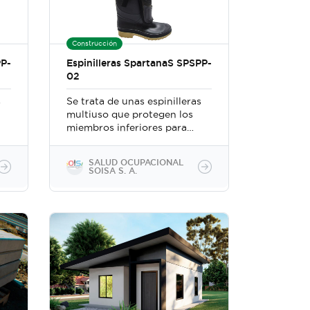
Construcción
PP-
Espinilleras SpartanaS SPSPP-
02
s
Se trata de unas espinilleras
multiuso que protegen los
miembros inferiores para
evitar heridas de
herramientas punzo
SALUD OCUPACIONAL
cortantes (ocasionadas por
SOISA S. A.
motoguadañas, chindaguas,
cuchillos y machetes),
golpes, mordeduras de
serpientes y otros. Protegen
hasta el tobillo.