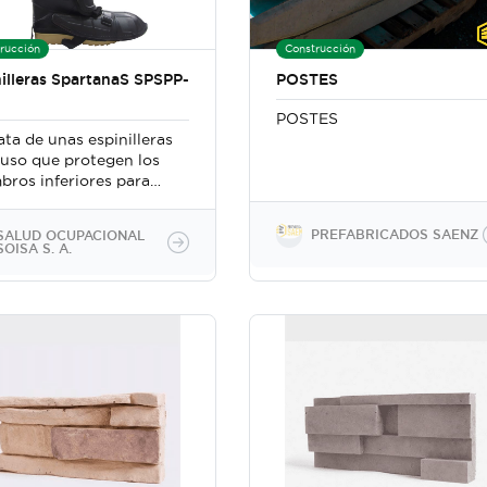
rucción
Construcción
nilleras SpartanaS SPSPP-
POSTES
POSTES
ata de unas espinilleras
iuso que protegen los
bros inferiores para
r heridas de
amientas punzo
PREFABRICADOS SAENZ
SALUD OCUPACIONAL
antes (ocasionadas por
SOISA S. A.
guadañas, chindaguas,
llos y machetes),
es, mordeduras de
entes y otros.