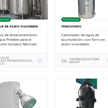
rucción
Construcción
ue de Acero Inoxidable
Westomatic
ue de almacenamiento
Calentador de agua de
gua Potable para el
acumulación, con forro en
umo humano fabricado
acero inoxidable
ero inoxidable.
capacidades de 20 a
100galones
LUCAS
THERMOSOLUTIONS
ELECTROHIDRÁULICA,
GROUP
S.A.