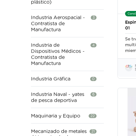
plástico)
Const
Industria Aerospacial -
3
Espi
Contratista de
01
Manufactura
Se tr
Industria de
mult
4
miem
Dispositivos Médicos -
evita
Contratista de
herr
Manufactura
cort
moto
Industria Gráfica
0
cuchi
golp
serpi
Industria Naval - yates
6
de pesca deportiva
Maquinaria y Equipo
22
Mecanizado de metales
21