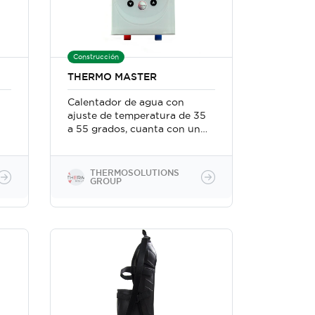
Construcción
THERMO MASTER
Calentador de agua con
ajuste de temperatura de 35
a 55 grados, cuanta con un
sistema de ahorro
energético y una gran
variedad de sistemas para
THERMOSOLUTIONS
garantizar la seguridad y
GROUP
confort del usuario.