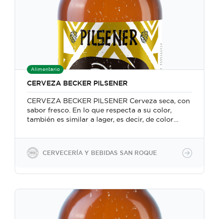
botellas vienen empacadas en cajas de cartón
corrugado con 24 unidades.
Alimentario
CERVEZA BECKER PILSENER
CERVEZA BECKER PILSENER Cerveza seca, con
sabor fresco. En lo que respecta a su color,
también es similar a lager, es decir, de color
claro, tostado o rubio. Deben su color a la malta
necesaria para su elaboración, que es de color
pálido. Además, el proceso de envejecimiento
CERVECERÍA Y BEBIDAS SAN ROQUE
que sufren hace que se suavice, dando lugar a
un sabor más tranquilo, para todos los públicos.
Todas nuestras cervezas son veganas, porque no
utilizamos insumos animales en la producción.
Utilizamos ingredientes 100% naturales
Producimos cervezas con gasificación natural
manteniendo la levadura para un segundo