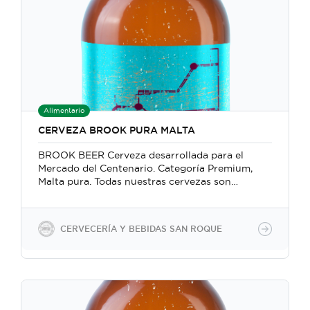
inyección directa de CO2. Las botellas
contienen 350 ml equivalentes a 12 oz y también
podemos trabajar con barriles. Las botellas
vienen empacadas en cajas de cartón corrugado
con 24 unidades.
Alimentario
CERVEZA BROOK PURA MALTA
BROOK BEER Cerveza desarrollada para el
Mercado del Centenario. Categoría Premium,
Malta pura. Todas nuestras cervezas son
veganas, porque no utilizamos insumos
animales en la producción. Utilizamos
ingredientes 100% naturales Producimos
CERVECERÍA Y BEBIDAS SAN ROQUE
cervezas con gasificación natural manteniendo
la levadura para un segundo acondicionamiento
en botella 100% natural y también forzada a
través de la inyección directa de CO2. Las
botellas contienen 350 ml equivalentes a 12 oz y
también podemos trabajar con barriles. Las