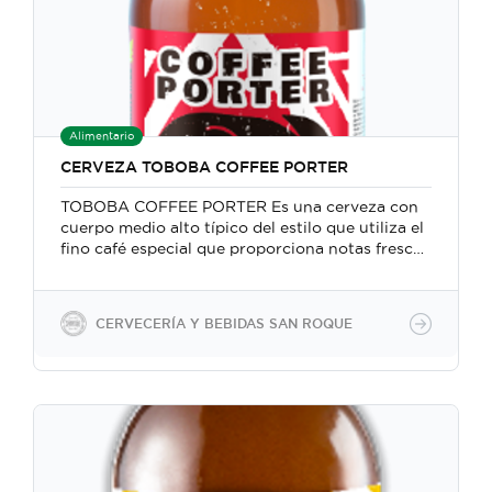
acondicionamiento en botella 100% natural y
también forzada a través de la inyección directa
de CO2. Las botellas contienen 350 ml
equivalentes a 12 oz y también podemos trabajar
con barriles. Las botellas vienen empacadas en
cajas de cartón corrugado con 24 unidades.
Alimentario
CERVEZA TOBOBA COFFEE PORTER
TOBOBA COFFEE PORTER Es una cerveza con
cuerpo medio alto típico del estilo que utiliza el
fino café especial que proporciona notas frescas
y afrutadas que permiten una experiencia
completa en el paladar. Maridaje: carne de res y
cerdo, así como una variedad de quesos. Se
CERVECERÍA Y BEBIDAS SAN ROQUE
combina muy bien con chocolates de postre con
sabor a café y helado de vainilla. Todas nuestras
cervezas son veganas, porque no utilizamos
insumos animales en la producción. Utilizamos
ingredientes 100% naturales Producimos
cervezas con gasificación natural manteniendo
la levadura para un segundo acondicionamiento
en botella 100% natural y también forzada a