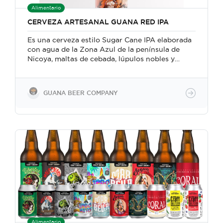
Alimentario
CERVEZA ARTESANAL GUANA RED IPA
Es una cerveza estilo Sugar Cane IPA elaborada
con agua de la Zona Azul de la península de
Nicoya, maltas de cebada, lúpulos nobles y
levadura de alta fermentación. Además, se le
adiciona cuidadosamente el toque justo de jugo
de caña caramelizada producida localmente
GUANA BEER COMPANY
para aportar color y cuerpo, inigualable. Es una
cerveza con fermentación natural (En la botella)
Alimentario