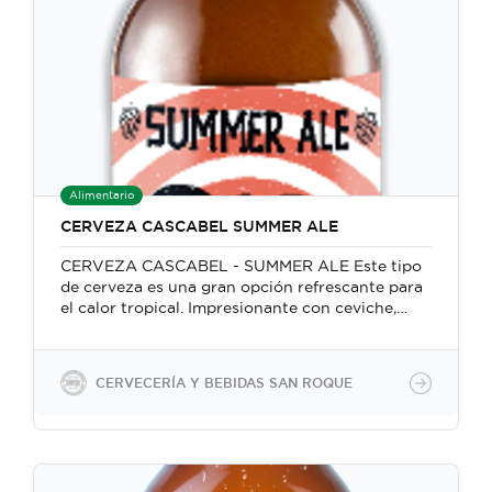
Alimentario
CERVEZA CASCABEL SUMMER ALE
CERVEZA CASCABEL - SUMMER ALE Este tipo
de cerveza es una gran opción refrescante para
el calor tropical. Impresionante con ceviche,
cócteles de mariscos, ensaladas y otras comidas
ligeras. Todas nuestras cervezas son veganas,
porque no utilizamos insumos animales en la
CERVECERÍA Y BEBIDAS SAN ROQUE
producción. Utilizamos ingredientes 100%
naturales Producimos cervezas con gasificación
natural manteniendo la levadura para un
segundo acondicionamiento en botella 100%
natural y también forzada a través de la