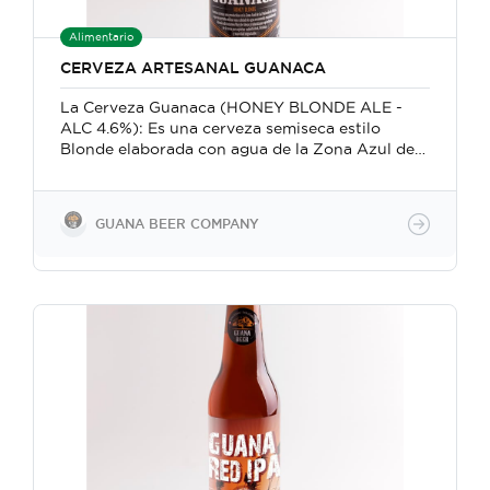
Alimentario
CERVEZA ARTESANAL GUANACA
La Cerveza Guanaca (HONEY BLONDE ALE -
ALC 4.6%): Es una cerveza semiseca estilo
Blonde elaborada con agua de la Zona Azul de
la península de Nicoya, maltas de cebada y trigo,
lúpulos nobles y levadura de alta fermentación.
Además, se le adiciona cuidadosamente el toque
GUANA BEER COMPANY
justo de Miel de Abeja producida localmente
para aportar autenticidad y suavidad
inigualable.