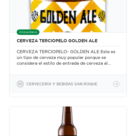
través de la inyección directa de CO2. Las
botellas contienen 350 ml equivalentes a 12 oz y
también podemos trabajar con barriles. Las
botellas vienen empacadas en cajas de cartón
corrugado con 24 unidades.
Alimentario
CERVEZA TERCIOPELO GOLDEN ALE
CERVEZA TERCIOPELO- GOLDEN ALE Este es
un tipo de cerveza muy popular porque se
considera el estilo de entrada de cerveza al
mundo artesanal. Tiene un color ámbar pálido
con cuerpo suave y un toque de caramelo y
sabor amargo medio. Pruébalo con chips de
CERVECERÍA Y BEBIDAS SAN ROQUE
tortilla, pizza, hamburguesas, pescado, comida
italiana y mexicana. Todas nuestras cervezas son
veganas, porque no utilizamos insumos
animales en la producción. Utilizamos
ingredientes 100% naturales Producimos
cervezas con gasificación natural manteniendo
la levadura para un segundo acondicionamiento
en botella 100% natural y también forzada a
través de la inyección directa de CO2. Las