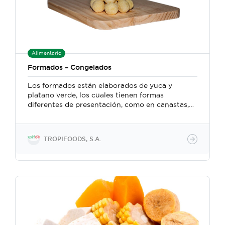
Alimentario
Formados – Congelados
Los formados están elaborados de yuca y
platano verde, los cuales tienen formas
diferentes de presentación, como en canastas,
tostones, bolitas, palitos y tortas , para
presentar en foods services y otros mercados,
son productos para ahorro de tiempo en
TROPIFOODS, S.A.
preparación y cocimiento en la cocina de los
hogares y restaurantes . Para consumo de todas
las edades. Productos libres de gluten.