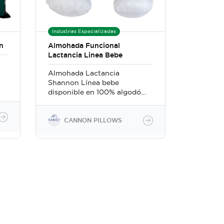
Industrias Especializadas
n
Almohada Funcional
Lactancia Linea Bebe
Almohada Lactancia
Shannon Línea bebe
disponible en 100% algodón
75% Aloe Vera - 75%
Bamboo Almohada rellena
de fibra con filamentos
CANNON PILLOWS
siliconizada para que aún en
presencia de humedad evite
el crecimiento de hongos y
bacteria. Almohada
y
recomendada tanto para el
bebe como la madre y para
todos los miembros de la
familia ya que también da
soporte al cuello y hombro
al momento de estar