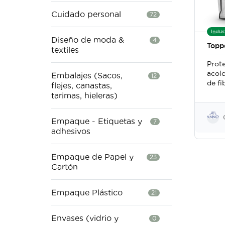
Cuidado personal
72
Indus
Diseño de moda &
4
Topp
textiles
Prot
acol
Embalajes (Sacos,
12
de fi
flejes, canastas,
mejor
tarimas, hieleras)
extra
prote
Empaque - Etiquetas y
cualq
7
adhesivos
Dispo
tamañ
matr
Empaque de Papel y
23
Cartón
Empaque Plástico
21
Envases (vidrio y
0