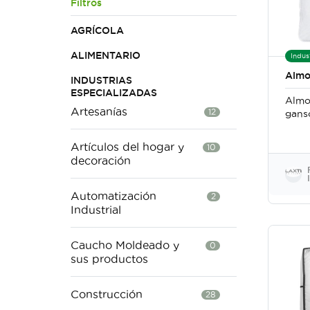
Filtros
AGRÍCOLA
ALIMENTARIO
Indus
Almo
INDUSTRIAS
ESPECIALIZADAS
Almo
Artesanías
12
ganso
Artículos del hogar y
10
decoración
Automatización
2
Industrial
Caucho Moldeado y
0
sus productos
Construcción
28