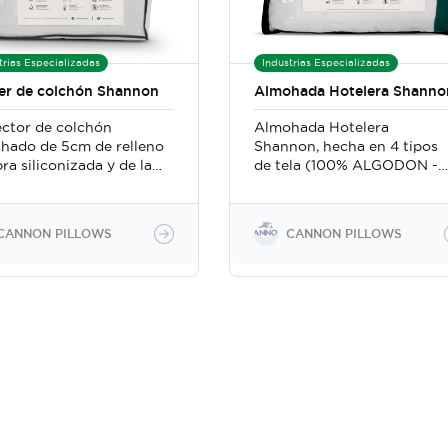
trias Especializadas
Industrias Especializadas
er de colchón Shannon
Almohada Hotelera Shanno
ector de colchón
Almohada Hotelera
chado de 5cm de relleno
Shannon, hecha en 4 tipos
bra siliconizada y de la
de tela (100% ALGODON -
 calidad, sensación
75% ALOE VERA - 75%
 suave, ideal para
BAMBOO - 100%
ger y suavizar
MICROFIBRA) Rellenas de
CANNON PILLOWS
CANNON PILLOWS
uier tipo de colchón.
fibra siliconizada de la mas
nibles en todos los
alta calidad para darle la
os, individual,
sensación de plumas sin la
imonial, Queen y King
crueldad animal, con
costura doble reforzada
para darle mas durabilidad 
calidad. 100%
hipoalergénicas y 100% anti
ácaros.