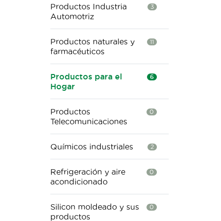
Productos Industria
3
Automotriz
Productos naturales y
11
farmacéuticos
Productos para el
6
Hogar
Productos
0
Telecomunicaciones
Químicos industriales
2
Refrigeración y aire
0
acondicionado
Silicon moldeado y sus
0
productos