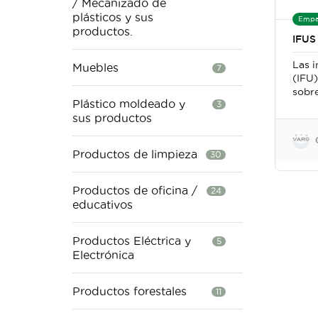
/ Mecanizado de
plásticos y sus
Empa
productos.
IFUS 
Las i
Muebles
7
(IFU
sobre
Plástico moldeado y
3
los p
sus productos
prec
adver
instr
Productos de limpieza
30
segur
Cont
Dobl
Productos de oficina /
24
engo
educativos
tama
Productos Eléctrica y
5
Electrónica
Productos forestales
11