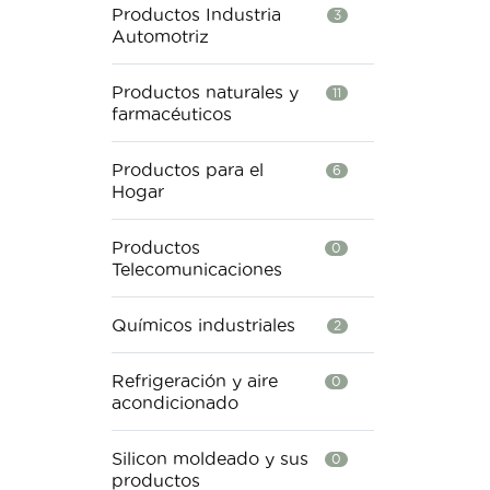
Productos Industria
3
Automotriz
Productos naturales y
11
farmacéuticos
Productos para el
6
Hogar
Productos
0
Telecomunicaciones
Químicos industriales
2
Refrigeración y aire
0
acondicionado
Silicon moldeado y sus
0
productos