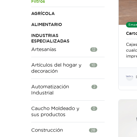
Filtros
AGRÍCOLA
ALIMENTARIO
Empa
Cart
INDUSTRIAS
ESPECIALIZADAS
Caja
Artesanías
12
cual
impre
cual
Artículos del hogar y
10
pres
decoración
Automatización
2
Industrial
Caucho Moldeado y
0
sus productos
Construcción
28