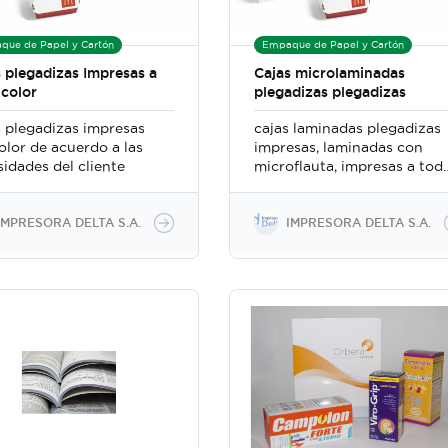
que de Papel y Cartón
Empaque de Papel y Cartón
 plegadizas Impresas a
Cajas microlaminadas
 color
plegadizas plegadizas
s plegadizas impresas
cajas laminadas plegadizas
color de acuerdo a las
impresas, laminadas con
idades del cliente
microflauta, impresas a tod
color
IMPRESORA DELTA S.A.
IMPRESORA DELTA S.A.