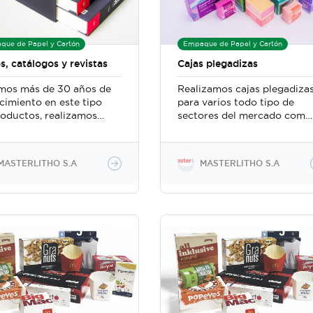
que de Papel y Cartón
Empaque de Papel y Cartón
s, catálogos y revistas
Cajas plegadizas
mos más de 30 años de
Realizamos cajas plegadizas
cimiento en este tipo
para varios todo tipo de
roductos, realizamos
sectores del mercado como
os acabados como pasta
industria medica,
 estilo rustico,
farmacéutica, alimentos,
ado, resorte, grapado
cosméticos, juegos de mesa
MASTERLITHO S.A
MASTERLITHO S.A
ajamos actualmente
y demás Tenemos un Equipo
mpresas de alto calibre
de diseñadores que se
an demanda, no solo en
encargan de realizar la
ctor industrial y
estructura de la caja para
cial, sino también en
productos nuevos
ea educativa
Manejamos distintos tipos
de gramaje y materiales
según su requerimiento