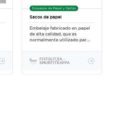
Empaque de Papel y Cartón
Sacos de papel
Embalaje fabricado en papel
de alta calidad, que es
normalmente utilizado para
a
el transporte de materia en
polvo
FOTOLIT,SA -
SMURFITKAPPA
l
l