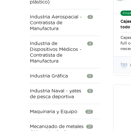
plástico)
Empa
Industria Aerospacial -
3
Cajas
Contratista de
todo
Manufactura
Caja
Industria de
full 
4
neces
Dispositivos Médicos -
Contratista de
Manufactura
Industria Gráfica
0
Industria Naval - yates
6
de pesca deportiva
Maquinaria y Equipo
22
Mecanizado de metales
21