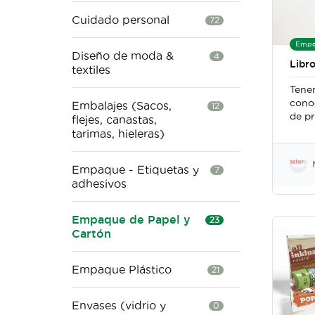
Cuidado personal
72
Empa
Diseño de moda &
4
Libro
textiles
Tene
cono
Embalajes (Sacos,
12
de p
flejes, canastas,
vari
tarimas, hieleras)
dura,
encol
Empaque - Etiquetas y
Trab
7
adhesivos
con e
y gr
el se
Empaque de Papel y
23
comer
Cartón
el ár
Empaque Plástico
21
Envases (vidrio y
0