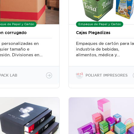
que de Papel y Cartón
Empaque de Papel y Cartón
on corrugado
Cajas Plegadizas
s personalizadas en
Empaques de cartón para la
quier tamaño e
industria de bebidas,
sión. Divisiones en
alimentos, médica y
quier tamaño y
farmacéutica.
entación
PACK LAB
POLIART IMPRESORES