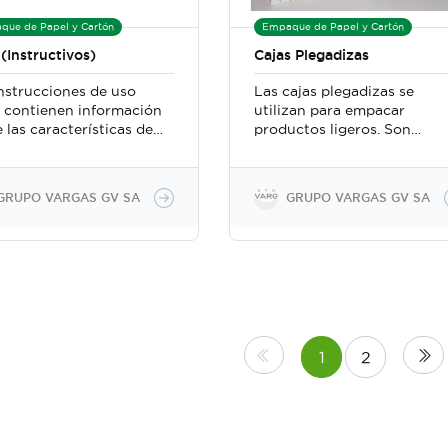
que de Papel y Cartón
Empaque de Papel y Cartón
(Instructivos)
Cajas Plegadizas
nstrucciones de uso
Las cajas plegadizas se
) contienen información
utilizan para empacar
 las características de
productos ligeros. Son
roductos, las
ampliamente utilizadas en l
auciones y
industria farmacéutica,
tencias, así como las
alimenticia, vinos y licores,
GRUPO VARGAS GV SA
GRUPO VARGAS GV SA
ucciones para su uso
cosmética. ... El espesor del
o y correcto.
cartón puede variar según e
amos con Ifus
tamaño de la caja plegadiza
ados, grapados y
y las características del
mados en diferentes
producto a empacar.
ños y materia prima.
Contamos con productos:
Full color + Varnis AQ // Ful
color + Varniz UV // Sin
1
2
impresión