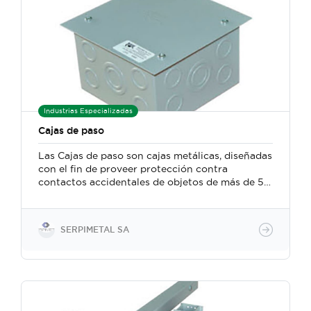
por inyección de plástico, herramientas internas
y capacidades de ensamblaje / prueba
Industrias Especializadas
Cajas de paso
Las Cajas de paso son cajas metálicas, diseñadas
con el fin de proveer protección contra
contactos accidentales de objetos de más de 50
mm, y cantidades limitadas de polvo y suciedad,
al ser usadas como cajas de paso, derivación o
distribución en instalaciones eléctricas de bajo
SERPIMETAL SA
costo. Estas cajas están fabricados en lámina de
acero rolado en frio calibre 20 y 16, mediante
tecnología de fabricación tipo CNC, y son
acabadas con una capa de pintura en polvo,
color gris RAL7042 liso brillante, a base de
poliéster, aplicada de manera electrostática, y