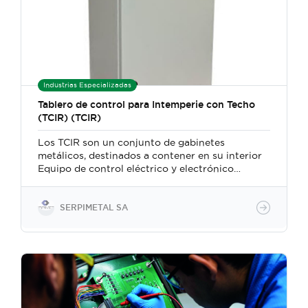
tipo CNC, y son acabados con una capa de
pintura en polvo, color gris RAL7042.
Industrias Especializadas
Tablero de control para Intemperie con Techo
(TCIR) (TCIR)
Los TCIR son un conjunto de gabinetes
metálicos, destinados a contener en su interior
Equipo de control eléctrico y electrónico
necesarios para la medición, transmisión,
señalización y control de las instalaciones
eléctricas fundamentalmente industriales, que
SERPIMETAL SA
requieren de protección contra el polvo y agua.
Están fabricados en lámina de acero rolado en
frio, mediante tecnología de fabricación tipo
CNC, y son acabados con dos capas de pintura
en polvo aplicadas de manera electrostática y
curadas al horno, una base epóxica que
proporciona excelentes propiedades