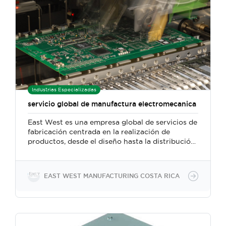
Industrias Especializadas
servicio global de manufactura electromecanica
East West es una empresa global de servicios de
fabricación centrada en la realización de
productos, desde el diseño hasta la distribución.
Nuestras áreas de enfoque incluyen
automatización / robótica, dispositivos
inteligentes / IoT, médico / bienestar e industrial
EAST WEST MANUFACTURING COSTA RICA
/ energía. Nuestras especialidades de
fabricación incluyen PCBA, ensamblajes y
subconjuntos eléctricos, fundición a presión de
alta precisión, mecanizado CNC, ensambles de
cables y alambres, estampado de metal, moldeo