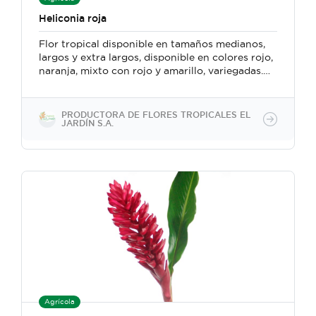
Heliconia roja
Flor tropical disponible en tamaños medianos,
largos y extra largos, disponible en colores rojo,
naranja, mixto con rojo y amarillo, variegadas.
Dura en promedio doce días desde que se corta
y como valor agregado tenemos el producto
abrillantador, y presentación con bolsa plástica
PRODUCTORA DE FLORES TROPICALES EL
ultra transparente en 20 unidades por caja.
JARDÍN S.A.
Agrícola