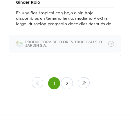
Ginger Rojo
Es una flor tropical con hoja o sin hoja
disponibles en tamaño largo, mediano y extra
largo, duración promedio doce días después de
cortada y nuestro valor agregado a este
producto es que su presentación es en rollos de
5 unidades con gorro plástico ultra
PRODUCTORA DE FLORES TROPICALES EL
transparente para dar una apariencia agradable.
JARDÍN S.A.
1
2