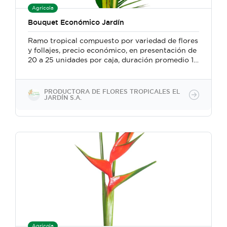
Agrícola
Bouquet Económico Jardín
Ramo tropical compuesto por variedad de flores
y follajes, precio económico, en presentación de
20 a 25 unidades por caja, duración promedio 12
días después de cortado. Presentación ordenada
con apariencia atractiva, envuelto en capuchón
plástico ultra transparente, follaje con detalles.
PRODUCTORA DE FLORES TROPICALES EL
JARDÍN S.A.
Agrícola