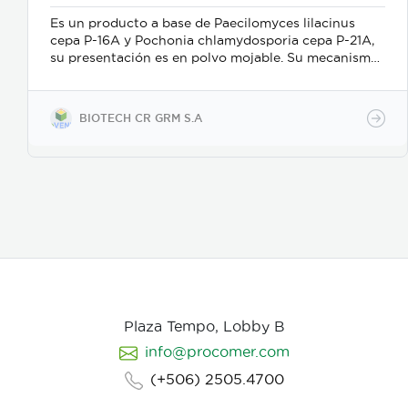
Es un producto a base de Paecilomyces lilacinus
cepa P-16A y Pochonia chlamydosporia cepa P-21A,
su presentación es en polvo mojable. Su mecanismo
de acción es como nematicida microbiológico de
contacto, se adhiere a las masas de huevos, forma
apresorios con hifas que ingresan a través de los
BIOTECH CR GRM S.A
poros de la vitelina, posteriormente prolifera en los
huevos en desarrollo. Causa la muerte de los estados
juveniles dentro de los huevos, así como los
juveniles en etapas 3 y 4. Asimismo, parasita
hembras de nematodos, en las que causa
deformación y destrucción de los ovarios.
Plaza Tempo, Lobby B
info@procomer.com
(+506) 2505.4700