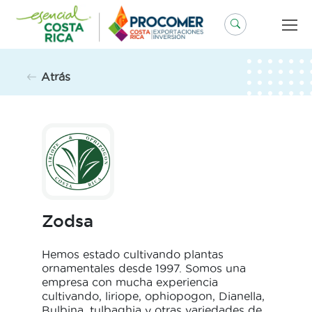
Saltar
al
contenido
Atrás
Zodsa
Hemos estado cultivando plantas
ornamentales desde 1997. Somos una
empresa con mucha experiencia
cultivando, liriope, ophiopogon, Dianella,
Bulbina, tulbaghia y otras variedades de