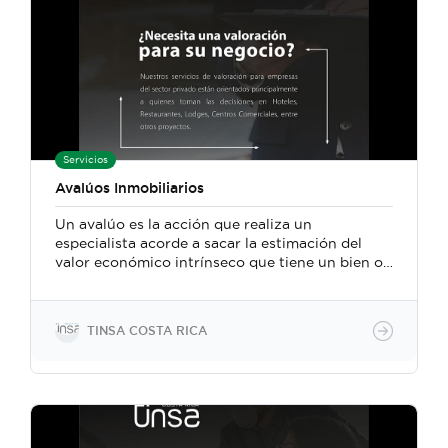
fiscalizaciones de inversión.
Servicios
Avalúos Inmobiliarios
Un avalúo es la acción que realiza un
especialista acorde a sacar la estimación del
valor económico intrínseco que tiene un bien o
propiedad del que solicita. Éste ocurre al
momento de obtener un crédito bancario,
hipotecario o de otro ámbito, ya que toman
TINSA COSTA RICA
como garantía alguna propiedad o bien que
pueda cubrir la deuda en caso de que no se
cumpla lo establecido en el contrato. Los
avalúos son realizados por medio de un estudio
técnico imparcial, de acuerdo a sus
características físicas, de uso, análisis del