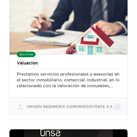
Servicios
Valuación
Prestamos servicios profesionales y asesorías en
el sector inmobiliario, comercial, industrial, en lo
relacionado con la valoración de inmuebles,
muebles, activos fijos. Realizamos una
investigación exhaustiva de los lugares a
realizar las valoraciones, con el fin de proteger
ORIGEN INGENIERÍA SISMORRESISTENTE S.A
los intereses del cliente y las entidades
financieras para dar el valor más aproximado a
la realidad del entorno. Desde el 2001 a la
actualidad hemos realizado más de 3000
avalúos, más de 200 inspecciones y