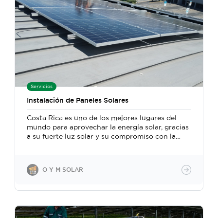
Servicios
Instalación de Paneles Solares
Costa Rica es uno de los mejores lugares del
mundo para aprovechar la energía solar, gracias
a su fuerte luz solar y su compromiso con la
energía sostenible, por lo que cada día hay más
empresas en el sector de energía fotovoltaica.
Por lo anterior, la instalación de paneles solares
O Y M SOLAR
no debe tomarse a la ligera. Es necesario cuidar
todos los componentes que intervienen en la
estructura, desde las células fotovoltaicas a los
soportes sobre los cuales se instalan estas
placas, y siempre conviene confiar en empresas