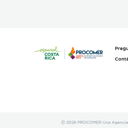
centramos fuertemente en
la selección de casting, en el
tono para los actores con
instrucciones claras, paletas
de color, vestuarios,
maquillaje, elementos de
prop, la iluminación, el tono
y linea de fotografia para
cada escena que compone la
Pregu
historia, intentamos
establecer desde un inicio
Cont
de quien hablamos, de que
hablamos, desde donde,
reforzando emociones y
estados de animo de
nuestros personajes.
Ⓒ 2026 PROCOMER Una Agencia de 