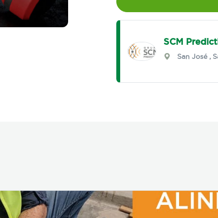
SCM Predict
San José
,
S