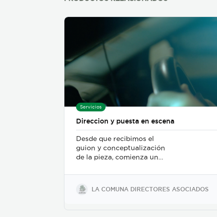
Servicios
Direccion y puesta en escena
Desde que recibimos el
guion y conceptualización
de la pieza, comienza un
trabajo de mesa entre el
departamento de dirección,
el departamento de arte, y
LA COMUNA DIRECTORES ASOCIADOS
posteriormente se incorpora
el de fotografia, buscamos
reforzar la historia, nos