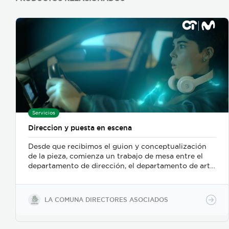
Servicios
Direccion y puesta en escena
Desde que recibimos el guion y conceptualización
de la pieza, comienza un trabajo de mesa entre el
departamento de dirección, el departamento de arte,
y posteriormente se incorpora el de fotografia,
buscamos reforzar la historia, nos centramos
fuertemente en la selección de casting, en el tono
LA COMUNA DIRECTORES ASOCIADOS
para los actores con instrucciones claras, paletas de
color, vestuarios, maquillaje, elementos de prop, la
iluminación, el tono y linea de fotografia para cada