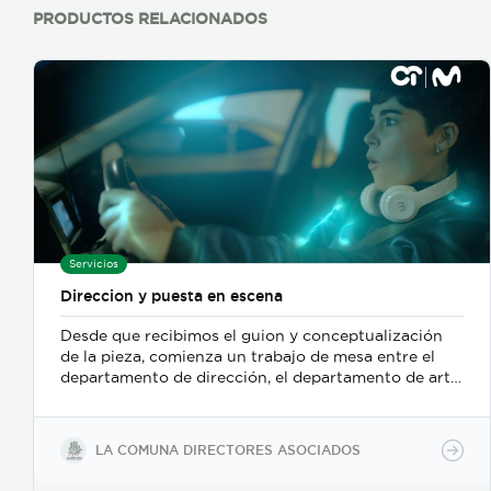
PRODUCTOS RELACIONADOS
Servicios
Direccion y puesta en escena
Desde que recibimos el guion y conceptualización
de la pieza, comienza un trabajo de mesa entre el
departamento de dirección, el departamento de arte,
y posteriormente se incorpora el de fotografia,
buscamos reforzar la historia, nos centramos
fuertemente en la selección de casting, en el tono
LA COMUNA DIRECTORES ASOCIADOS
para los actores con instrucciones claras, paletas de
color, vestuarios, maquillaje, elementos de prop, la