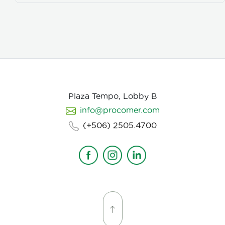
iluminación, el tono y linea de fotografia para cada
escena que compone la historia, intentamos
establecer desde un inicio de quien hablamos, de
que hablamos, desde donde, reforzando emociones y
estados de animo de nuestros personajes.
Plaza Tempo, Lobby B
info@procomer.com
(+506) 2505.4700