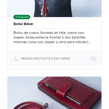
Artesanías
Bolso Balsa
Bolso de cuero, forrado en tela, cierre con
zipper, bolsa externa frontal y dos bolsillas
internas (una con zipper y otra para celular).
Mide 33 cm ancho x 34 cm alto. Confeccionado
a mano con un método particular en el que se
fusionan técnicas y herramientas de la
MIGUELCRUZ ESTILO EN CUERO
marroquinería y la talabartería tradicional
costarricense.