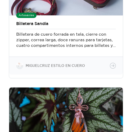
Artesanías
Billetera Sandía
Billetera de cuero forrada en tela, cierre con
zipper, correa larga, doce ranuras para tarjetas,
cuatro compartimentos internos para billetes y
dos externos uno con zipper para monedas y
otro para celular. Mide 20 cm ancho x 11 cm alto.
Confeccionada a mano con un método
MIGUELCRUZ ESTILO EN CUERO
particular en el que se fusionan técnicas y
herramientas de la marroquinería y la
talabartería tradicional costarricense.