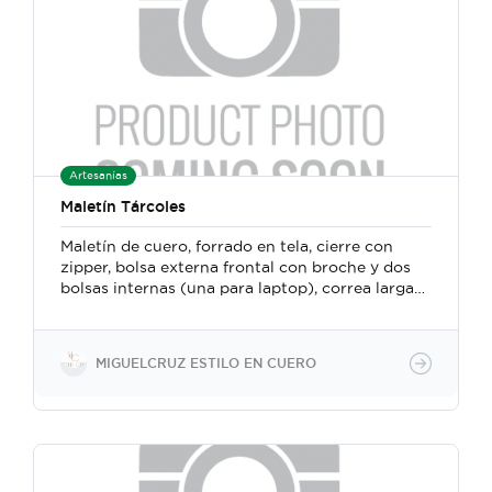
Artesanías
Maletín Tárcoles
Maletín de cuero, forrado en tela, cierre con
zipper, bolsa externa frontal con broche y dos
bolsas internas (una para laptop), correa larga
ajustable. Mide 40 cm ancho x 30 cm alto x 8
cm fuelle. Confeccionado a mano con un
método particular en el que se fusionan técnicas
MIGUELCRUZ ESTILO EN CUERO
y herramientas de la marroquinería y la
talabartería tradicional costarricense.