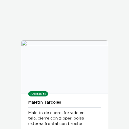
un método particular en el
que se fusionan técnicas y
herramientas de la
marroquinería y la
talabartería tradicional
costarricense.
Artesanías
Maletín Tárcoles
Maletín de cuero, forrado en
tela, cierre con zipper, bolsa
externa frontal con broche y