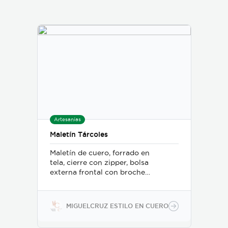
Artesanías
Maletín Tárcoles
Maletín de cuero, forrado en
tela, cierre con zipper, bolsa
externa frontal con broche y
dos bolsas internas (una
para laptop), correa larga
ajustable. Mide 40 cm ancho
MIGUELCRUZ ESTILO EN CUERO
x 30 cm alto x 8 cm fuelle.
Confeccionado a mano con