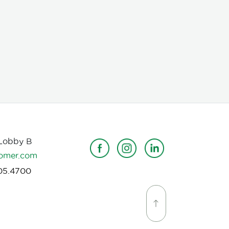
 Lobby B
omer.com
05.4700