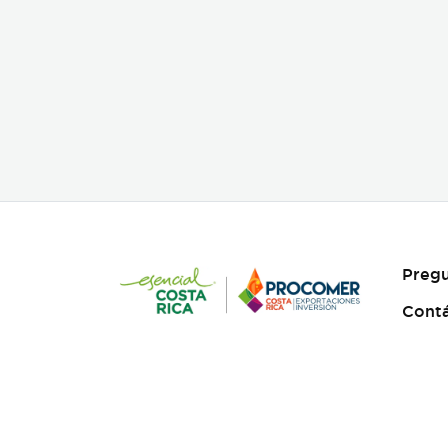
Pregu
Cont