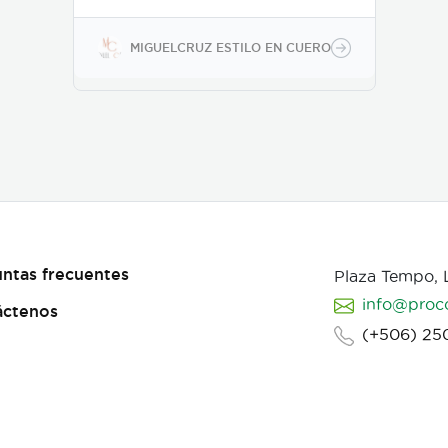
dos bolsas internas (una
para laptop), correa larga
ajustable. Mide 40 cm ancho
MIGUELCRUZ ESTILO EN CUERO
x 30 cm alto x 8 cm fuelle.
Confeccionado a mano con
un método particular en el
que se fusionan técnicas y
herramientas de la
marroquinería y la
talabartería tradicional
costarricense.
ntas frecuentes
Plaza Tempo,
info@proc
áctenos
(+506) 25