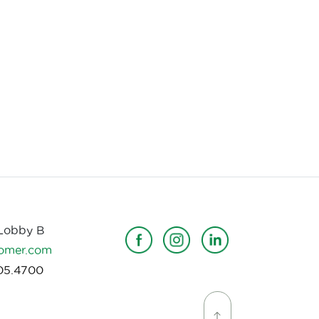
FSSC 22000.Empaquetado
en una bolsa plástica
resistente D2W.Venta
Minorista y Mayorista /
Marca propia / Marca
privada
 Lobby B
omer.com
05.4700