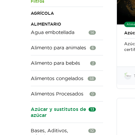
Filtros
AGRÍCOLA
ALIMENTARIO
Alime
Agua embotellada
14
Azúc
Azúc
Alimento para animales
6
certi
Alimento para bebés
2
Alimentos congelados
58
Alimentos Procesados
0
Azúcar y sustitutos de
13
azúcar
Bases, Aditivos,
10