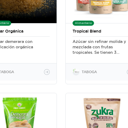
ntario
Alimentario
ar Orgánica
Tropical Blend
ar demerara con
Azúcar sin refinar molida y
ficación orgánica
mezclada con frutas
tropicales. Se tienen 3
distintos sabores: mango,
coco y piña.
TABOGA
TABOGA