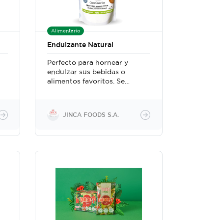
Alimentario
Endulzante Natural
Perfecto para hornear y
endulzar sus bebidas o
alimentos favoritos. Se
utiliza exactamente igual
que el azúcar de mesa. Cero
calorías Con Stevia Sin
JINCA FOODS S.A.
sabor amargo Keto 100%
Natural Libre de Gluten
Apta para hornear