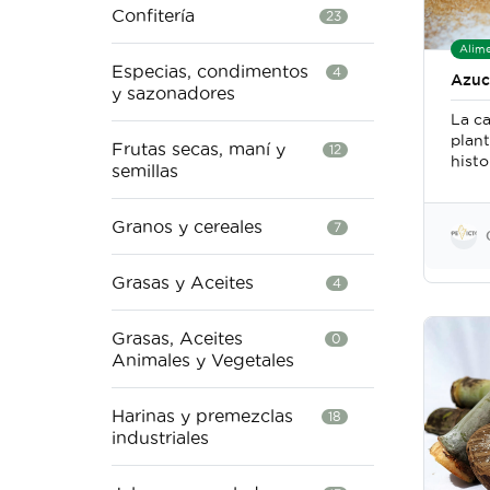
Confitería
23
Alime
Especias, condimentos
4
Azuc
y sazonadores
La c
plant
Frutas secas, maní y
12
histo
semillas
muy 
Cost
el Va
Granos y cereales
7
fue l
culti
Grasas y Aceites
4
Grec
en es
Grasas, Aceites
0
Animales y Vegetales
Harinas y premezclas
18
industriales