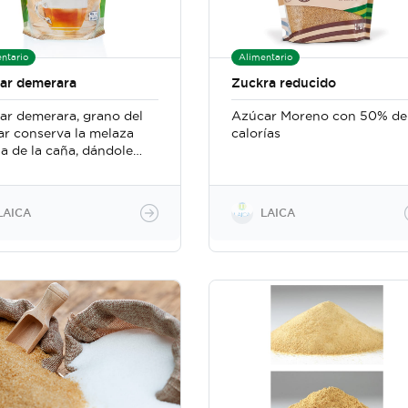
ntario
Alimentario
ar demerara
Zuckra reducido
ar demerara, grano del
Azúcar Moreno con 50% de
ar conserva la melaza
calorías
a de la caña, dándole
 y sabor al grano. Es un
ar menos procesada.
LAICA
LAICA