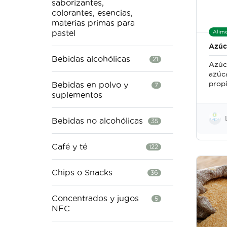
saborizantes,
colorantes, esencias,
materias primas para
pastel
Alime
Azúc
Bebidas alcohólicas
21
Azúc
azúc
propi
Bebidas en polvo y
7
color
suplementos
azúc
Bebidas no alcohólicas
35
Café y té
122
Chips o Snacks
36
Concentrados y jugos
5
NFC