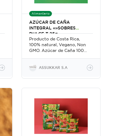
Alimentario
AZÚCAR DE CAÑA
INTEGRAL «»SOBRES
DULCE-T 25g
Producto de Costa Rica,
100% natural, Vegano, Non
GMO. Azúcar de Caña 100%
Sin Procesar, Artesanal, Sin
Refinar, es decir sin
centrifugar, con un solo
ASSUKKAR S.A
e
ingrediente: jugo de caña de
azúcar deshidratado. El
Endulzante Natural Más
Nutritivo, contiene Calcio,
Magnesio, Manganeso,
Fósforo, Potasio y Zinc.
Perfecto con frutas, café, té,
galletas, panes, granola,
bebidas, especias, salsas,
aderezos y chocolates.
Certificado KOSHER,