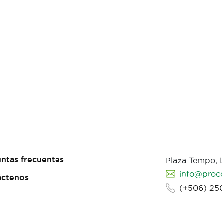
ntas frecuentes
Plaza Tempo,
info@proc
áctenos
(+506) 25