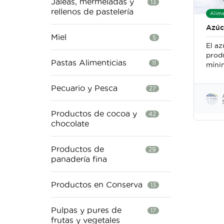
Jaleas, mermeladas y
13
rellenos de pastelería
Alime
Azúc
Miel
5
El az
prod
Pastas Alimenticias
11
míni
está
azúc
Pecuario y Pesca
27
orgán
aditi
medi
Productos de cocoa y
42
saca
chocolate
conc
Productos de
29
panadería fina
Productos en Conserva
13
Pulpas y pures de
17
frutas y vegetales