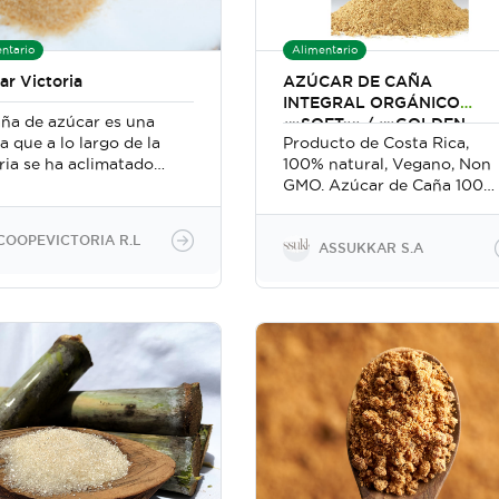
ntario
Alimentario
ar Victoria
AZÚCAR DE CAÑA
INTEGRAL ORGÁNICO
aña de azúcar es una
«»SOFT»» / «»GOLDEN
a que a lo largo de la
Producto de Costa Rica,
ria se ha aclimatado
100% natural, Vegano, Non
bien algunas áreas del
GMO. Azúcar de Caña 100%
a Rica. Específicamente
Sin Procesar, Artesanal, Sin
lle Central Occidental
Refinar, es decir sin
COOPEVICTORIA R.L
a zona favorita para su
centrifugar, con un solo
ASSUKKAR S.A
vo por lo que Alajuela,
ingrediente: jugo de caña d
ia y Poás se destacaron
azúcar deshidratado.El
ta actividad agrícola
Endulzante Natural Más
Nutritivo, contiene Calcio,
Magnesio, Manganeso,
Fósforo, Potasio y Zinc.
Perfecto con frutas, café, té,
galletas, panes, granola,
bebidas, especias, salsas,
aderezos y chocolates.
Certificado USDA Organic,