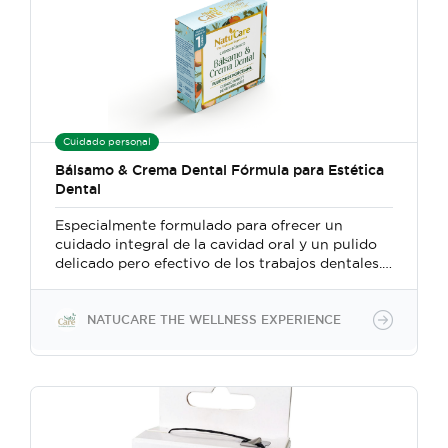
Cuidado personal
Bálsamo & Crema Dental Fórmula para Estética
Dental
Especialmente formulado para ofrecer un
cuidado integral de la cavidad oral y un pulido
delicado pero efectivo de los trabajos dentales.
La combinación de aceite de coco y aceites
esenciales proporciona propiedades hidratantes
y antimicrobianas, mientras que el óxido de
NATUCARE THE WELLNESS EXPERIENCE
aluminio actúa como un agente pulidor que
ayuda a mantener las restauraciones dentales
brillantes y libres de manchas.