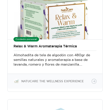
Cuidado personal
Relax & Warm Aromaterapia Térmica
Almohadita de tela de algodón con 480gr de
semillas naturales y aromaterapia a base de
lavanda, romero y flores de manzanilla.
Proporciona relajación efectiva y rápida, con el
poderoso efecto relajante de las flores de
lavanda, romero y manzanilla. Las semillas
NATUCARE THE WELLNESS EXPERIENCE
naturales al calentarse ejercen una afectiva
acción analgésica y relajante muscular. Para
reforzar el efecto calmante y relajante se
recomienda usar en conjunto con el Splash
Relax and Clean. Recomendado para aliviar
cólicos en niños y adultos.