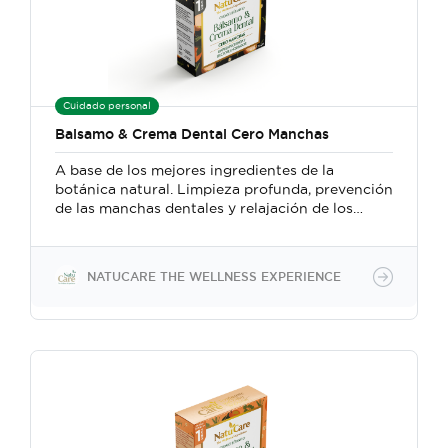
Cuidado personal
Balsamo & Crema Dental Cero Manchas
A base de los mejores ingredientes de la
botánica natural. Limpieza profunda, prevención
de las manchas dentales y relajación de los
músculos faciales. Su base de aceite de coco
ofrece propiedades hidratantes y
antibacterianas, mientras que el carbón activo
NATUCARE THE WELLNESS EXPERIENCE
ayuda a eliminar manchas superficiales y
toxinas. Los aceites esenciales de canela, menta
piperina y romero aportan una sensación
refrescante, además de propiedades
antimicrobianas, relajantes y antiinflamatorias.