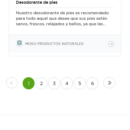
Desodorante de pies
Nuestro desodorante de pies es recomendado
para todo aquel que desee que sus pies estén
sanos, frescos, relajados y bellos, ya que las
propiedades del bay rum evitan la proliferación
de hongos, mejora la circulación del mismo,
mientras el mentol los refresca. El árbol de té y
MOSO PRODUCTOS NATURALES
la lavanda ejercen un poder inholoro que
protegerá tus pies en todo momento. Su
combinación permite evitar la sudoración
excesiva, combate la placa bacteriana en uñas y
pies, evitando el mal olor.
1
2
3
4
5
6