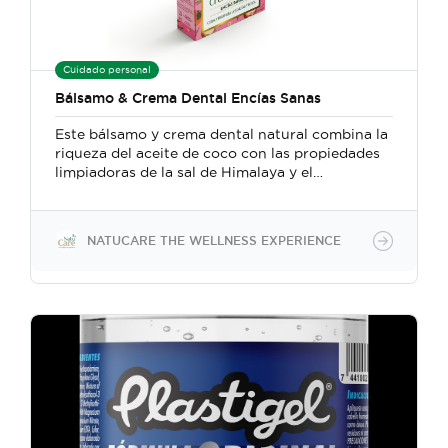
Cuidado personal
Bálsamo & Crema Dental Encías Sanas
Este bálsamo y crema dental natural combina la
riqueza del aceite de coco con las propiedades
limpiadoras de la sal de Himalaya y el
bicarbonato de sodio, creando un producto que
no solo limpia profundamente, sino que también
protege y refresca la cavidad oral. Los aceites
NATUCARE THE WELLNESS EXPERIENCE
esenciales de menta piperina, romero, eucalipto,
y árbol de té aportan propiedades
antimicrobianas y antiinflamatorias, brindando
una experiencia de cuidado dental completa y
natural.