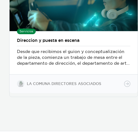
Servicios
Direccion y puesta en escena
Desde que recibimos el guion y conceptualización
de la pieza, comienza un trabajo de mesa entre el
departamento de dirección, el departamento de arte,
y posteriormente se incorpora el de fotografia,
buscamos reforzar la historia, nos centramos
fuertemente en la selección de casting, en el tono
LA COMUNA DIRECTORES ASOCIADOS
para los actores con instrucciones claras, paletas de
color, vestuarios, maquillaje, elementos de prop, la
iluminación, el tono y linea de fotografia para cada
escena que compone la historia, intentamos
establecer desde un inicio de quien hablamos, de
que hablamos, desde donde, reforzando emociones y
estados de animo de nuestros personajes.