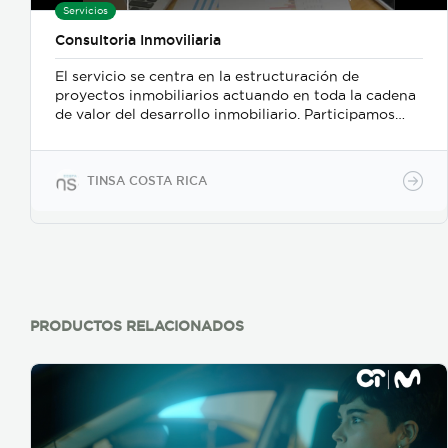
Servicios
Consultoria Inmoviliaria
El servicio se centra en la estructuración de
proyectos inmobiliarios actuando en toda la cadena
de valor del desarrollo inmobiliario. Participamos
desde la identificación de una oportunidad o
necesidad de mercado hasta la estructuración
financiera del proyecto. El servicio será ofrecido a
TINSA COSTA RICA
cualquier persona o empresa que cuente con un lote
y no tenga claro como optimizar la rentabilidad del
inmueble y por lo tanto requiera asesoría respecto al
proceso de optimizará la inversión inmobiliaria. Los
servicios que prestamos en Consultoría son los
siguientes: Estudios de mercado Análisis de mayor y
mejor uso Estructuración financiera
Posicionamiento de proyectos Reposicionamiento
PRODUCTOS RELACIONADOS
de proyectos Conceptos para Comités de inversión
Construcción Sostenibilidad.