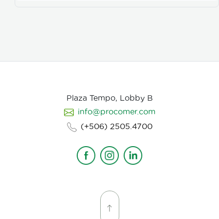
color, vestuarios, maquillaje, elementos de prop, la
iluminación, el tono y linea de fotografia para cada
escena que compone la historia, intentamos
establecer desde un inicio de quien hablamos, de
que hablamos, desde donde, reforzando emociones y
estados de animo de nuestros personajes.
Plaza Tempo, Lobby B
info@procomer.com
(+506) 2505.4700