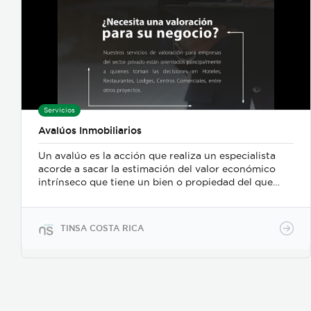
Servicios
Avalúos Inmobiliarios
Un avalúo es la acción que realiza un especialista
acorde a sacar la estimación del valor económico
intrínseco que tiene un bien o propiedad del que
solicita. Éste ocurre al momento de obtener un
crédito bancario, hipotecario o de otro ámbito, ya
que toman como garantía alguna propiedad o bien
TINSA COSTA RICA
que pueda cubrir la deuda en caso de que no se
cumpla lo establecido en el contrato. Los avalúos
son realizados por medio de un estudio técnico
imparcial, de acuerdo a sus características físicas, de
uso, análisis del mercado y la zona en donde se
encuentra el inmueble. Siendo así una estimación