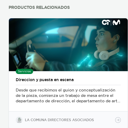
clara y precisa del valor de la propiedad. En cuanto
otro tipo de bienes, se analiza el estado físico en que
PRODUCTOS RELACIONADOS
se encuentran, la funcionalidad y el valor que tengan
en el mercado. Lo anterior realizado con tecnología
de última generación y profesionales altamente
calificados.
Servicios
Direccion y puesta en escena
Desde que recibimos el guion y conceptualización
de la pieza, comienza un trabajo de mesa entre el
departamento de dirección, el departamento de arte,
y posteriormente se incorpora el de fotografia,
buscamos reforzar la historia, nos centramos
fuertemente en la selección de casting, en el tono
LA COMUNA DIRECTORES ASOCIADOS
para los actores con instrucciones claras, paletas de