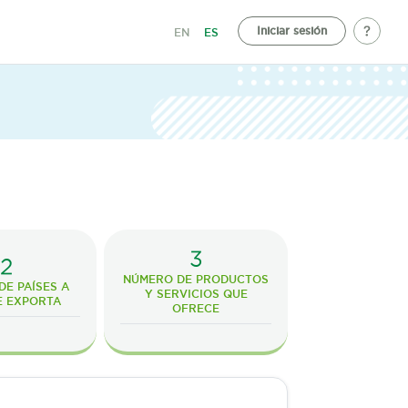
Iniciar sesión
EN
ES
3
2
NÚMERO DE PRODUCTOS
E PAÍSES A
Y SERVICIOS QUE
E EXPORTA
OFRECE