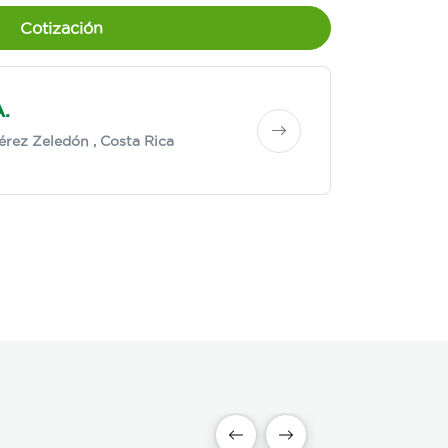
Cotización
A.
érez Zeledón
, Costa Rica