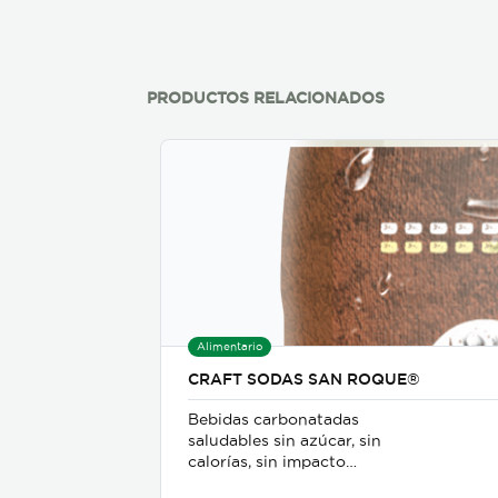
que no se tienen que pelar,
listos para cocinar, sin
aditivos.
PRODUCTOS RELACIONADOS
Alimentario
CRAFT SODAS SAN ROQUE®
Bebidas carbonatadas
saludables sin azúcar, sin
calorías, sin impacto
glicémico, libres de gluten,