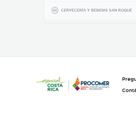
sodio y soya, keto-friendly y
veganas en presentaciones
CERVECERÍA Y BEBIDAS SAN ROQUE
de 350ml en vidrio, 500ml y
2600ml en PET.
Pregu
Cont