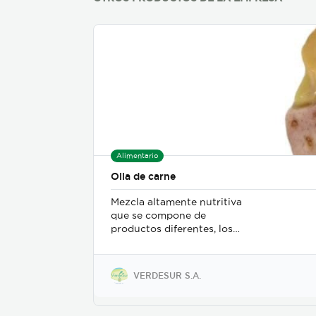
Alimentario
Olla de carne
Mezcla altamente nutritiva
que se compone de
productos diferentes, los
mismos son manipulados y
empacados con estrictos
controles sanitarios, son
VERDESUR S.A.
fáciles de preparar, son
aprovechables en su
totalidad, sin desperdicio, ya