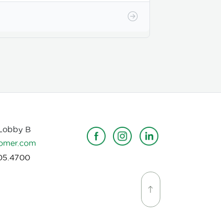
 Lobby B
omer.com
05.4700