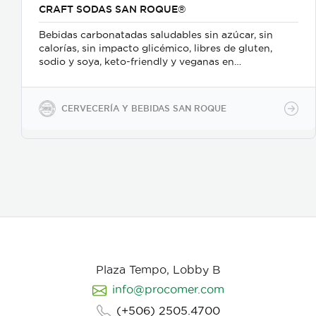
CRAFT SODAS SAN ROQUE®
Bebidas carbonatadas saludables sin azúcar, sin
calorías, sin impacto glicémico, libres de gluten,
sodio y soya, keto-friendly y veganas en
presentaciones de 350ml en vidrio, 500ml y 2600ml
en PET.
CERVECERÍA Y BEBIDAS SAN ROQUE
Plaza Tempo, Lobby B
info@procomer.com
(+506) 2505.4700