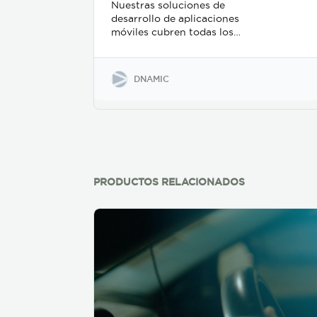
Nuestras soluciones de
desarrollo de aplicaciones
móviles cubren todas los
alcances y requerimientos,
utilizando las últimas
herramientas y stack de
DNAMIC
tecnologías, para garantizar
un producto final de calidad
y robustez hacia el futuro.
Ya sea para Android o iOS, o
para actualizar una
aplicación ya en uso,
crearemos una hoja de ruta
ágil, donde nuestros
PRODUCTOS RELACIONADOS
servicios se enfocarán tanto
en los requerimientos
funcionales como en la
calidad, desde la perspectiva
de los usuarios, y en línea
con los estándares de la
industria. Además del
desarrollo de su aplicación,
ofrecemos control de
calidad y pruebas de