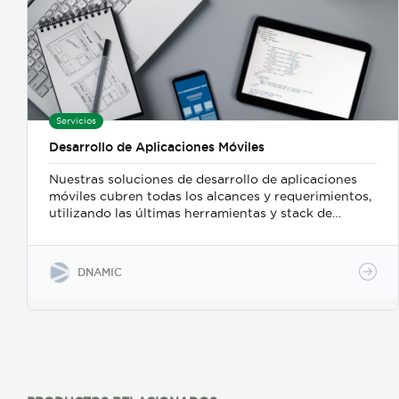
Servicios
Desarrollo de Aplicaciones Móviles
Nuestras soluciones de desarrollo de aplicaciones
móviles cubren todas los alcances y requerimientos,
utilizando las últimas herramientas y stack de
tecnologías, para garantizar un producto final de
calidad y robustez hacia el futuro. Ya sea para
Android o iOS, o para actualizar una aplicación ya
DNAMIC
en uso, crearemos una hoja de ruta ágil, donde
nuestros servicios se enfocarán tanto en los
requerimientos funcionales como en la calidad,
desde la perspectiva de los usuarios, y en línea con
los estándares de la industria. Además del desarrollo
de su aplicación, ofrecemos control de calidad y
pruebas de aceptación de usuarios, así como
creación de documentación técnica. Nuestra