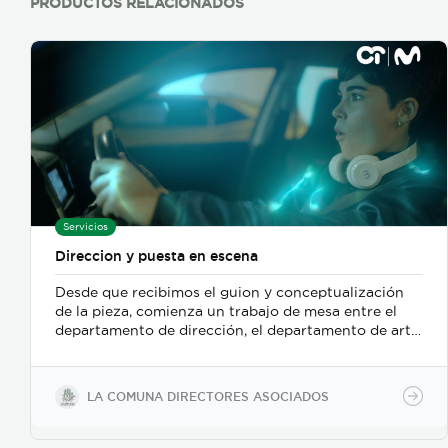
PRODUCTOS RELACIONADOS
experiencia va desde el desarrollo a la medida, como
la actualización y mantenimiento de productos ya
desarrollados, para adaptarlo a las necesidades y
constantes cambios del mercado.
Servicios
Direccion y puesta en escena
Desde que recibimos el guion y conceptualización
de la pieza, comienza un trabajo de mesa entre el
departamento de dirección, el departamento de arte,
y posteriormente se incorpora el de fotografia,
buscamos reforzar la historia, nos centramos
fuertemente en la selección de casting, en el tono
LA COMUNA DIRECTORES ASOCIADOS
para los actores con instrucciones claras, paletas de
color, vestuarios, maquillaje, elementos de prop, la
iluminación, el tono y linea de fotografia para cada