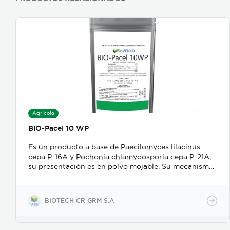
Agrícola
BIO-Pacel 10 WP
Es un producto a base de Paecilomyces lilacinus
cepa P-16A y Pochonia chlamydosporia cepa P-21A,
su presentación es en polvo mojable. Su mecanismo
de acción es como nematicida microbiológico de
contacto, se adhiere a las masas de huevos, forma
apresorios con hifas que ingresan a través de los
BIOTECH CR GRM S.A
poros de la vitelina, posteriormente prolifera en los
huevos en desarrollo. Causa la muerte de los estados
juveniles dentro de los huevos, así como los