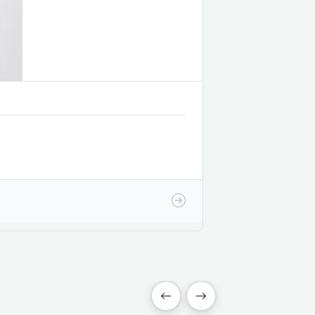
Agrícola
Dracaena D
Dracaena J
Compacta
COOPEI