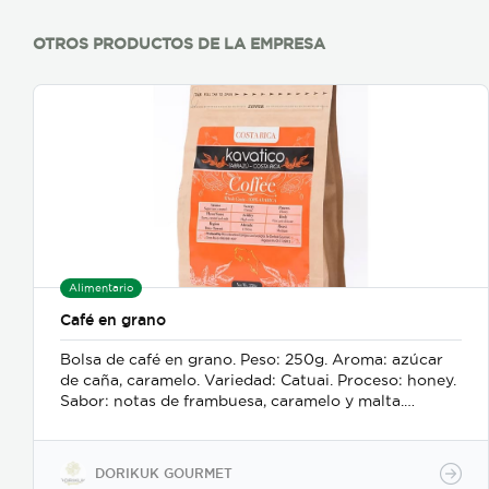
OTROS PRODUCTOS DE LA EMPRESA
Alimentario
Café en grano
Bolsa de café en grano. Peso: 250g. Aroma: azúcar
de caña, caramelo. Variedad: Catuai. Proceso: honey.
Sabor: notas de frambuesa, caramelo y malta.
Region: Dota-Tarrazú. Acidez: cítrica alta. Cuerpo:
fino y delicado. Altitud: 1750 m. Tueste: medio,
Grano entero
DORIKUK GOURMET