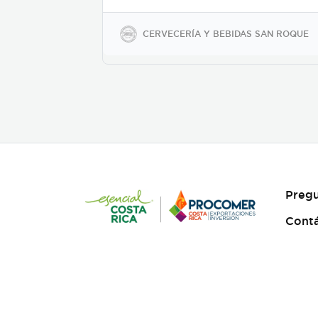
glicémico, libres de gluten,
sodio y soya, keto-friendly y
veganas en presentaciones
CERVECERÍA Y BEBIDAS SAN ROQUE
de 350ml en vidrio, 500ml y
2600ml en PET.
Pregu
Cont