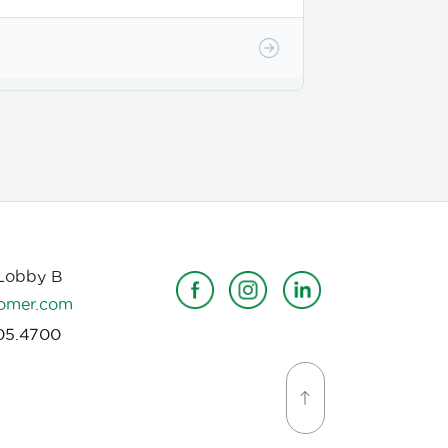
 Lobby B
omer.com
05.4700