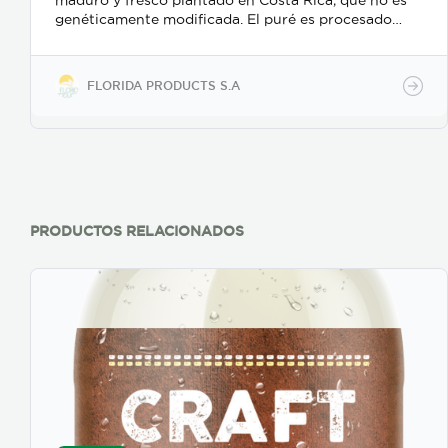
maduro y fresco plantado en Costa Rica, que no es
genéticamente modificada. El puré es procesado
según el Código de Practica A.I.J.N., con normas de
alta calidad para mantener, en su totalidad, el aroma
y sabor, su producción se realiza siguiendo el 21CFR
FLORIDA PRODUCTS S.A
114. El producto es apto para consumo humano y se
encuentra libre de material extraño, de
contaminación microbiológica, de sustancias tóxicas
y está libre de agentes antiespumantes.
PRODUCTOS RELACIONADOS