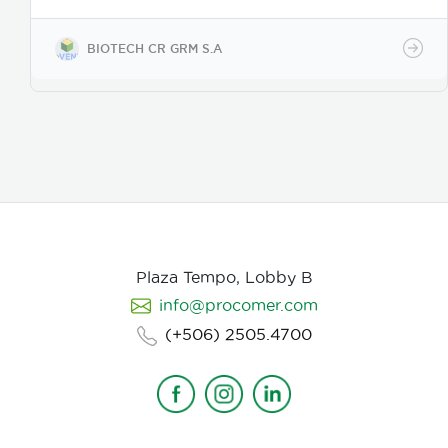
de acción es como nematicida microbiológico de
contacto, se adhiere a las masas de huevos, forma
apresorios con hifas que ingresan a través de los
BIOTECH CR GRM S.A
poros de la vitelina, posteriormente prolifera en los
huevos en desarrollo. Causa la muerte de los estados
juveniles dentro de los huevos, así como los
juveniles en etapas 3 y 4. Asimismo, parasita
hembras de nematodos, en las que causa
deformación y destrucción de los ovarios.
Plaza Tempo, Lobby B
info@procomer.com
(+506) 2505.4700