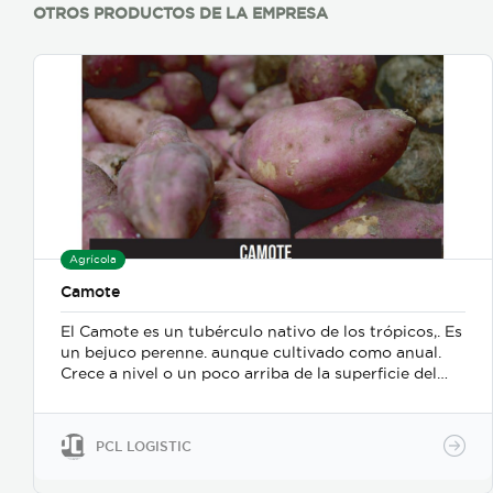
OTROS PRODUCTOS DE LA EMPRESA
Agrícola
Camote
El Camote es un tubérculo nativo de los trópicos,. Es
un bejuco perenne. aunque cultivado como anual.
Crece a nivel o un poco arriba de la superficie del
suelo. Las raíces se consumen cocinadas y
procesadas de diferentes formas, La parte más
importante de la planta es la raíz, por transformarse
PCL LOGISTIC
en tubérculo las raíces rastreras que acumulan
reservas nutritivas, y se producen en los puntos