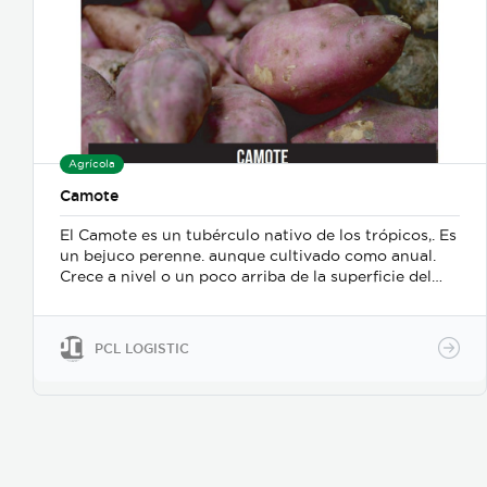
Agrícola
Camote
El Camote es un tubérculo nativo de los trópicos,. Es
un bejuco perenne. aunque cultivado como anual.
Crece a nivel o un poco arriba de la superficie del
suelo. Las raíces se consumen cocinadas y
procesadas de diferentes formas, La parte más
importante de la planta es la raíz, por transformarse
PCL LOGISTIC
en tubérculo las raíces rastreras que acumulan
reservas nutritivas, y se producen en los puntos
donde dejan de ser rastreras, para profundizarse en
el suelo.