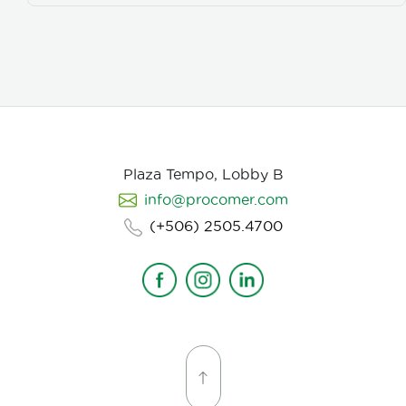
juveniles dentro de los huevos, así como los
juveniles en etapas 3 y 4. Asimismo, parasita
hembras de nematodos, en las que causa
deformación y destrucción de los ovarios.
Plaza Tempo, Lobby B
info@procomer.com
(+506) 2505.4700