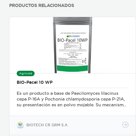
PRODUCTOS RELACIONADOS
Agrícola
BIO-Pacel 10 WP
Es un producto a base de Paecilomyces lilacinus
cepa P-16A y Pochonia chlamydosporia cepa P-21A,
su presentación es en polvo mojable. Su mecanismo
de acción es como nematicida microbiológico de
contacto, se adhiere a las masas de huevos, forma
apresorios con hifas que ingresan a través de los
BIOTECH CR GRM S.A
poros de la vitelina, posteriormente prolifera en los
huevos en desarrollo. Causa la muerte de los estados