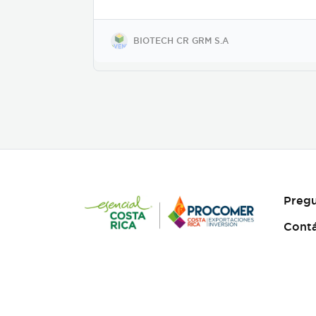
chlamydosporia cepa P-21A,
su presentación es en polvo
mojable. Su mecanismo de
BIOTECH CR GRM S.A
acción es como nematicida
microbiológico de contacto,
se adhiere a las masas de
huevos, forma apresorios
con hifas que ingresan a
través de los poros de la
vitelina, posteriormente
prolifera en los huevos en
desarrollo. Causa la muerte
de los estados juveniles
dentro de los huevos, así
como los juveniles en etapas
Pregu
3 y 4. Asimismo, parasita
hembras de nematodos, en
Cont
las que causa deformación y
destrucción de los ovarios.