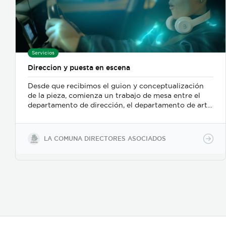
Servicios
Direccion y puesta en escena
Desde que recibimos el guion y conceptualización
de la pieza, comienza un trabajo de mesa entre el
departamento de dirección, el departamento de arte,
y posteriormente se incorpora el de fotografia,
buscamos reforzar la historia, nos centramos
fuertemente en la selección de casting, en el tono
LA COMUNA DIRECTORES ASOCIADOS
para los actores con instrucciones claras, paletas de
color, vestuarios, maquillaje, elementos de prop, la
iluminación, el tono y linea de fotografia para cada
escena que compone la historia, intentamos
establecer desde un inicio de quien hablamos, de
que hablamos, desde donde, reforzando emociones y
estados de animo de nuestros personajes.