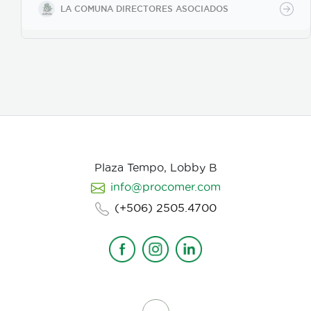
fuertemente en la selección de casting, en el tono
LA COMUNA DIRECTORES ASOCIADOS
para los actores con instrucciones claras, paletas de
color, vestuarios, maquillaje, elementos de prop, la
iluminación, el tono y linea de fotografia para cada
escena que compone la historia, intentamos
establecer desde un inicio de quien hablamos, de
que hablamos, desde donde, reforzando emociones y
estados de animo de nuestros personajes.
Plaza Tempo, Lobby B
info@procomer.com
(+506) 2505.4700