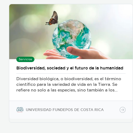
Servicios
Biodiversidad, sociedad y el futuro de la humanidad
Diversidad biológica, o biodiversidad, es el término
científico para la variedad de vida en la Tierra. Se
refiere no solo a las especies, sino también a los
ecosistemas y las diferencias en los genes dentro de
una sola especie. En todas partes del planeta, las
especies viven juntas y dependen unas de otras.
UNIVERSIDAD FUNDEPOS DE COSTA RICA
Todo ser vivo, incluido ser humano, está involucrado
en estas complejas redes de relaciones
interdependientes, que se llaman ecosistemas. Los
ecosistemas saludables limpian nuestra agua,