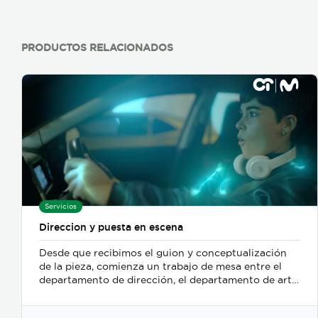
purifican nuestro aire, mantienen nuestro suelo,
regulan el clima, reciclan nutrientes y nos
proporcionan alimentos. Proporcionan materias
primas y recursos para medicamentos y otros fines.
PRODUCTOS RELACIONADOS
Están en la base de toda civilización y sostienen
nuestras economías. Así de simple: no podríamos
vivir sin estos ""servicios ecosistémicos"". Son lo que
llamamos nuestro capital natural.
Servicios
Direccion y puesta en escena
Desde que recibimos el guion y conceptualización
de la pieza, comienza un trabajo de mesa entre el
departamento de dirección, el departamento de arte,
y posteriormente se incorpora el de fotografia,
buscamos reforzar la historia, nos centramos