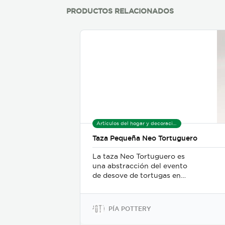
PRODUCTOS RELACIONADOS
Artículos del hogar y decoración
Taza Pequeña Neo Tortuguero
La taza Neo Tortuguero es
una abstracción del evento
de desove de tortugas en
Costa Rica. En ella podemos
ver la arena oscura de las
playas de Tortuguero, y las
PÍA POTTERY
tortugas entrando y
saliendo del mar caribeño.