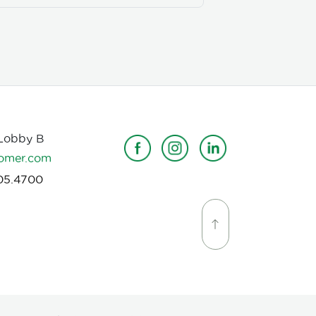
 Lobby B
omer.com
05.4700