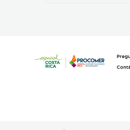
Pregu
Cont