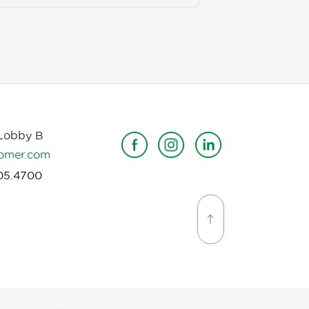
 Lobby B
omer.com
05.4700