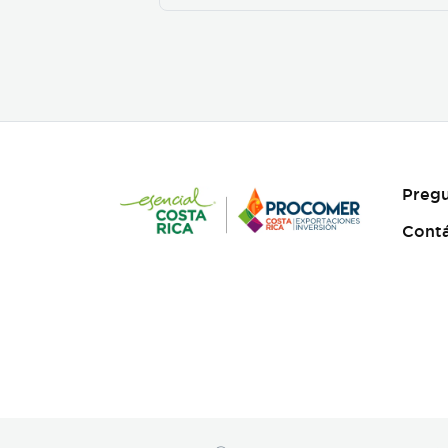
Pregu
Cont