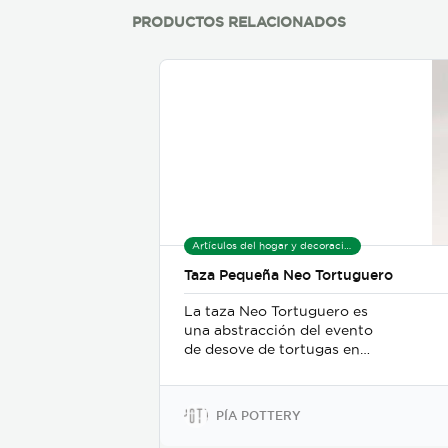
PRODUCTOS RELACIONADOS
Artículos del hogar y decoración
Taza Pequeña Neo Tortuguero
La taza Neo Tortuguero es
una abstracción del evento
de desove de tortugas en
Costa Rica. En ella podemos
ver la arena oscura de las
playas de Tortuguero, y las
PÍA POTTERY
tortugas entrando y
saliendo del mar caribeño.