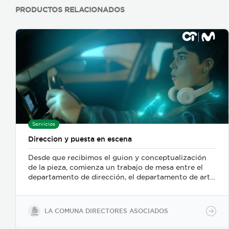
PRODUCTOS RELACIONADOS
Servicios
Direccion y puesta en escena
Desde que recibimos el guion y conceptualización
de la pieza, comienza un trabajo de mesa entre el
departamento de dirección, el departamento de arte,
y posteriormente se incorpora el de fotografia,
buscamos reforzar la historia, nos centramos
fuertemente en la selección de casting, en el tono
LA COMUNA DIRECTORES ASOCIADOS
para los actores con instrucciones claras, paletas de
color, vestuarios, maquillaje, elementos de prop, la