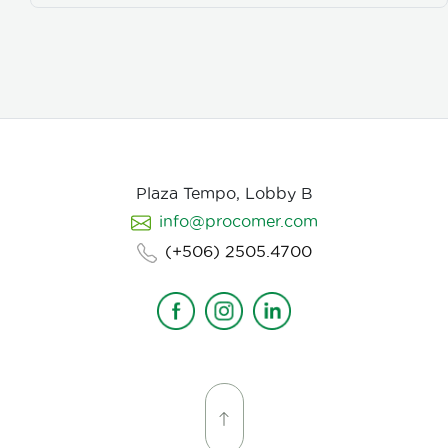
iluminación, el tono y linea de fotografia para cada
escena que compone la historia, intentamos
establecer desde un inicio de quien hablamos, de
que hablamos, desde donde, reforzando emociones y
estados de animo de nuestros personajes.
Plaza Tempo, Lobby B
info@procomer.com
(+506) 2505.4700