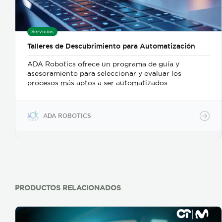
Servicios
Talleres de Descubrimiento para Automatización
ADA Robotics ofrece un programa de guía y
asesoramiento para seleccionar y evaluar los
procesos más aptos a ser automatizados
consiguiendo un retorno de la inversión a corto
plazo. En esta primera fase, la organización descubre
cuáles son aquellos procesos idóneos capaces de
ADA ROBOTICS
generar un alto impacto en la organización
mediante su automatización robótica.
PRODUCTOS RELACIONADOS