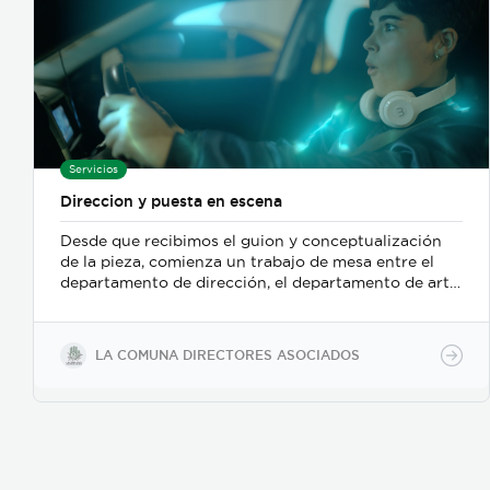
Servicios
Direccion y puesta en escena
Desde que recibimos el guion y conceptualización
de la pieza, comienza un trabajo de mesa entre el
departamento de dirección, el departamento de arte,
y posteriormente se incorpora el de fotografia,
buscamos reforzar la historia, nos centramos
fuertemente en la selección de casting, en el tono
LA COMUNA DIRECTORES ASOCIADOS
para los actores con instrucciones claras, paletas de
color, vestuarios, maquillaje, elementos de prop, la
iluminación, el tono y linea de fotografia para cada
escena que compone la historia, intentamos
establecer desde un inicio de quien hablamos, de
que hablamos, desde donde, reforzando emociones y