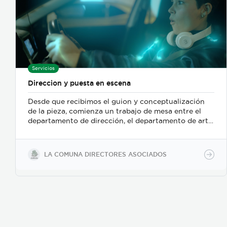
Servicios
Direccion y puesta en escena
Desde que recibimos el guion y conceptualización
de la pieza, comienza un trabajo de mesa entre el
departamento de dirección, el departamento de arte,
y posteriormente se incorpora el de fotografia,
buscamos reforzar la historia, nos centramos
fuertemente en la selección de casting, en el tono
LA COMUNA DIRECTORES ASOCIADOS
para los actores con instrucciones claras, paletas de
color, vestuarios, maquillaje, elementos de prop, la
iluminación, el tono y linea de fotografia para cada
escena que compone la historia, intentamos
establecer desde un inicio de quien hablamos, de
que hablamos, desde donde, reforzando emociones y
estados de animo de nuestros personajes.