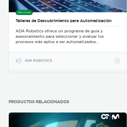
Servicios
Talleres de Descubrimiento para Automatización
ADA Robotics ofrece un programa de guía y
asesoramiento para seleccionar y evaluar los
procesos más aptos a ser automatizados
consiguiendo un retorno de la inversión a corto
plazo. En esta primera fase, la organización descubre
cuáles son aquellos procesos idóneos capaces de
ADA ROBOTICS
generar un alto impacto en la organización
mediante su automatización robótica.
PRODUCTOS RELACIONADOS