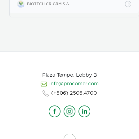
apresorios con hifas que ingresan a través de los
BIOTECH CR GRM S.A
poros de la vitelina, posteriormente prolifera en los
huevos en desarrollo. Causa la muerte de los estados
juveniles dentro de los huevos, así como los
juveniles en etapas 3 y 4. Asimismo, parasita
hembras de nematodos, en las que causa
deformación y destrucción de los ovarios.
Plaza Tempo, Lobby B
info@procomer.com
(+506) 2505.4700