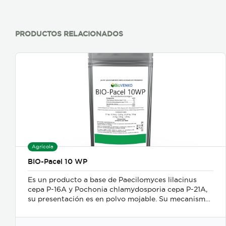
PRODUCTOS RELACIONADOS
Agrícola
BIO-Pacel 10 WP
Es un producto a base de Paecilomyces lilacinus
cepa P-16A y Pochonia chlamydosporia cepa P-21A,
su presentación es en polvo mojable. Su mecanismo
de acción es como nematicida microbiológico de
contacto, se adhiere a las masas de huevos, forma