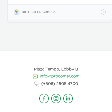
de acción es como nematicida microbiológico de
contacto, se adhiere a las masas de huevos, forma
apresorios con hifas que ingresan a través de los
BIOTECH CR GRM S.A
poros de la vitelina, posteriormente prolifera en los
huevos en desarrollo. Causa la muerte de los estados
juveniles dentro de los huevos, así como los
juveniles en etapas 3 y 4. Asimismo, parasita
hembras de nematodos, en las que causa
deformación y destrucción de los ovarios.
Plaza Tempo, Lobby B
info@procomer.com
(+506) 2505.4700