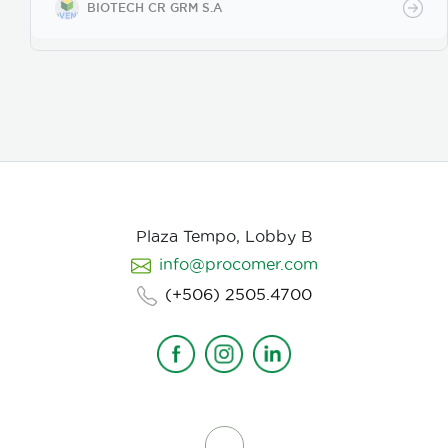
BIOTECH CR GRM S.A
poros de la vitelina, posteriormente prolifera en los
huevos en desarrollo. Causa la muerte de los estados
juveniles dentro de los huevos, así como los
juveniles en etapas 3 y 4. Asimismo, parasita
hembras de nematodos, en las que causa
deformación y destrucción de los ovarios.
Plaza Tempo, Lobby B
info@procomer.com
(+506) 2505.4700