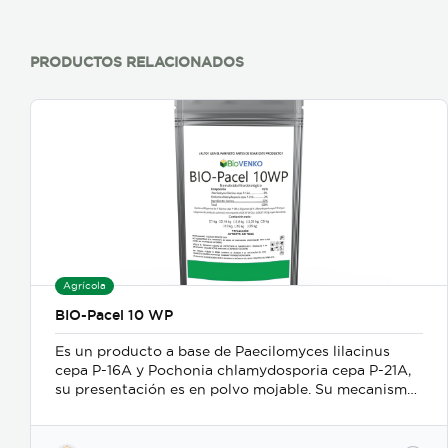
PRODUCTOS RELACIONADOS
Agrícola
BIO-Pacel 10 WP
Es un producto a base de Paecilomyces lilacinus
cepa P-16A y Pochonia chlamydosporia cepa P-21A,
su presentación es en polvo mojable. Su mecanismo
de acción es como nematicida microbiológico de
contacto, se adhiere a las masas de huevos, forma
apresorios con hifas que ingresan a través de los