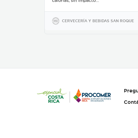
calorías, sin impacto
glicémico, libres de gluten,
sodio y soya, keto-friendly y
veganas en presentaciones
CERVECERÍA Y BEBIDAS SAN ROQUE
de 350ml en vidrio, 500ml y
2600ml en PET.
Pregu
Cont