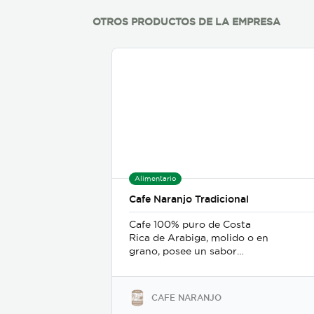
OTROS PRODUCTOS DE LA EMPRESA
Alimentario
Cafe Naranjo Tradicional
Cafe 100% puro de Costa
Rica de Arabiga, molido o en
grano, posee un sabor
caracteristico con notas
citricas y achocolatadas que
le dan un sabor exquisito
CAFE NARANJO
ademas del balance entre