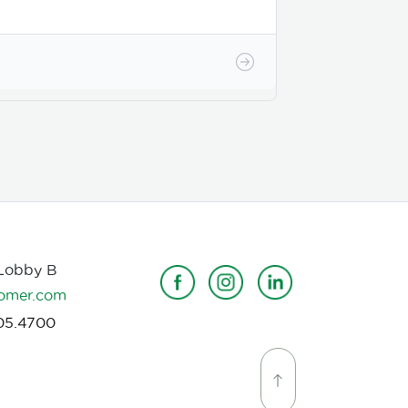
 Lobby B
omer.com
05.4700