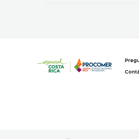
Pregu
Cont