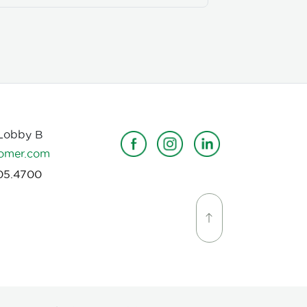
 Lobby B
omer.com
05.4700