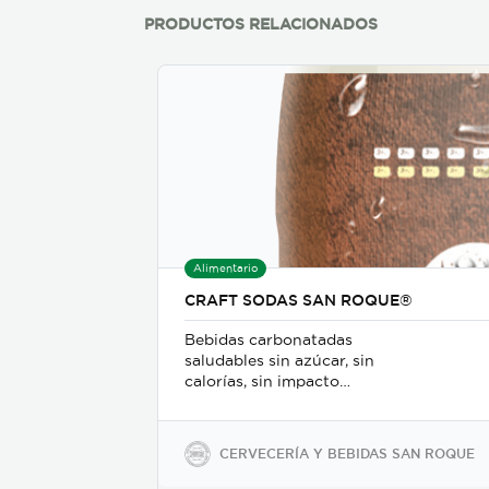
PRODUCTOS RELACIONADOS
Alimentario
CRAFT SODAS SAN ROQUE®
Bebidas carbonatadas
saludables sin azúcar, sin
calorías, sin impacto
glicémico, libres de gluten,
sodio y soya, keto-friendly y
veganas en presentaciones
CERVECERÍA Y BEBIDAS SAN ROQUE
de 350ml en vidrio, 500ml y
2600ml en PET.