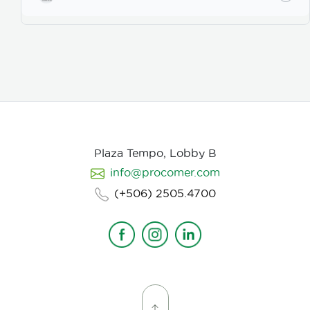
para los actores con instrucciones claras, paletas de
color, vestuarios, maquillaje, elementos de prop, la
iluminación, el tono y linea de fotografia para cada
escena que compone la historia, intentamos
establecer desde un inicio de quien hablamos, de
que hablamos, desde donde, reforzando emociones y
estados de animo de nuestros personajes.
Plaza Tempo, Lobby B
info@procomer.com
(+506) 2505.4700