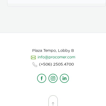
huevos en desarrollo. Causa la muerte de los estados
juveniles dentro de los huevos, así como los
juveniles en etapas 3 y 4. Asimismo, parasita
hembras de nematodos, en las que causa
deformación y destrucción de los ovarios.
Plaza Tempo, Lobby B
info@procomer.com
(+506) 2505.4700