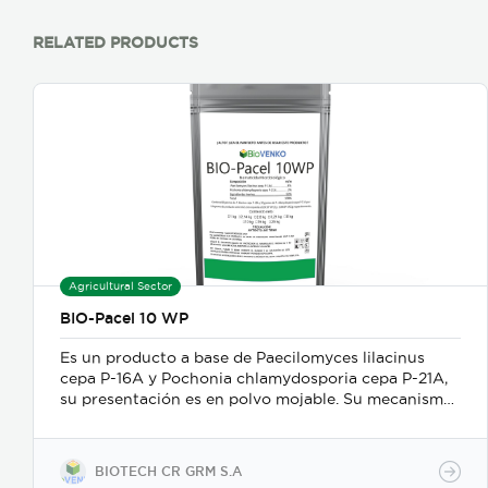
RELATED PRODUCTS
Agricultural Sector
BIO-Pacel 10 WP
Es un producto a base de Paecilomyces lilacinus
cepa P-16A y Pochonia chlamydosporia cepa P-21A,
su presentación es en polvo mojable. Su mecanismo
de acción es como nematicida microbiológico de
contacto, se adhiere a las masas de huevos, forma
apresorios con hifas que ingresan a través de los
BIOTECH CR GRM S.A
poros de la vitelina, posteriormente prolifera en los