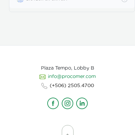
poros de la vitelina, posteriormente prolifera en los
huevos en desarrollo. Causa la muerte de los estados
juveniles dentro de los huevos, así como los
juveniles en etapas 3 y 4. Asimismo, parasita
hembras de nematodos, en las que causa
deformación y destrucción de los ovarios.
Plaza Tempo, Lobby B
info@procomer.com
(+506) 2505.4700