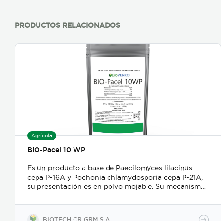
PRODUCTOS RELACIONADOS
Agrícola
BIO-Pacel 10 WP
Es un producto a base de Paecilomyces lilacinus
cepa P-16A y Pochonia chlamydosporia cepa P-21A,
su presentación es en polvo mojable. Su mecanismo
de acción es como nematicida microbiológico de
contacto, se adhiere a las masas de huevos, forma
apresorios con hifas que ingresan a través de los
BIOTECH CR GRM S.A