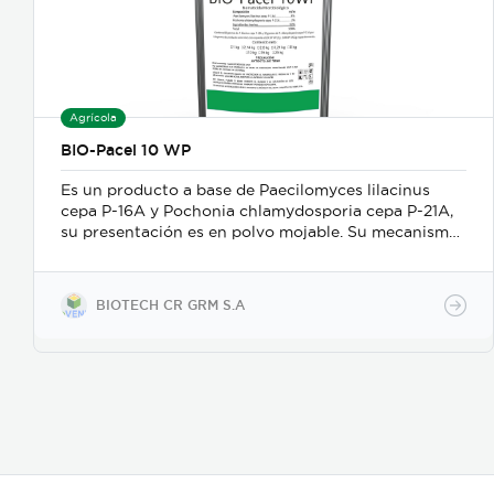
Agrícola
BIO-Pacel 10 WP
Es un producto a base de Paecilomyces lilacinus
cepa P-16A y Pochonia chlamydosporia cepa P-21A,
su presentación es en polvo mojable. Su mecanismo
de acción es como nematicida microbiológico de
contacto, se adhiere a las masas de huevos, forma
apresorios con hifas que ingresan a través de los
BIOTECH CR GRM S.A
poros de la vitelina, posteriormente prolifera en los
huevos en desarrollo. Causa la muerte de los estados
juveniles dentro de los huevos, así como los
juveniles en etapas 3 y 4. Asimismo, parasita
hembras de nematodos, en las que causa
deformación y destrucción de los ovarios.