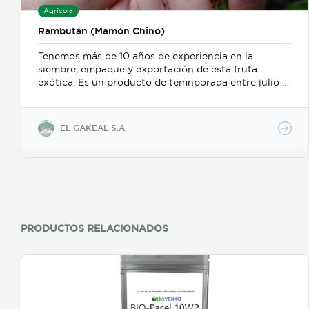
Agrícola
Rambután (Mamón Chino)
Tenemos más de 10 años de experiencia en la
siembre, empaque y exportación de esta fruta
exótica. Es un producto de temnporada entre julio y
octubre. Posee un excelente valor nutricional por
ejemplo: Agua 82%, Calorias 78 Cal, Proteínas 0.9 gr,
Grasas 0.2 gr, Carbohidratos 16 gr, Fibra 2.8 gr, Calcio
EL GAKEAL S.A.
22 mg, Hierro 0.35 mg, Potasio 42 mg, Fósforo 9 mg,
Vitamina B3 1.4 mg, Vitamna C 4.9 mg. Es
antioxidante y previene el envejecimiento
prematuro, refuerza el sistema inmunológico,
fortalece los huesos y dientes, favorece la
producción de glóbulos rojos y blancos, aumenta la
energía, ayuda a transportar el oxígeno de los
pulmones a los tejidos. La semilla es utilizada para
PRODUCTOS RELACIONADOS
aliviar dolores producidos por la diabetes, mejora el
estado de la piel, mejora el estado de la piel y reduce
la grasa corporal y ayuda a eliminar los residuos
tóxicos de los riñones. Es utilizado para combatir la
anémia, controla los mareosy la fatiga.