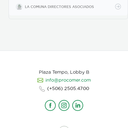
fuertemente en la selección de casting, en el tono
LA COMUNA DIRECTORES ASOCIADOS
para los actores con instrucciones claras, paletas de
color, vestuarios, maquillaje, elementos de prop, la
iluminación, el tono y linea de fotografia para cada
escena que compone la historia, intentamos
establecer desde un inicio de quien hablamos, de
que hablamos, desde donde, reforzando emociones y
estados de animo de nuestros personajes.
Plaza Tempo, Lobby B
info@procomer.com
(+506) 2505.4700